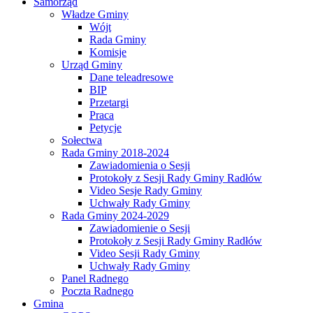
Samorząd
Władze Gminy
Wójt
Rada Gminy
Komisje
Urząd Gminy
Dane teleadresowe
BIP
Przetargi
Praca
Petycje
Sołectwa
Rada Gminy 2018-2024
Zawiadomienia o Sesji
Protokoły z Sesji Rady Gminy Radłów
Video Sesje Rady Gminy
Uchwały Rady Gminy
Rada Gminy 2024-2029
Zawiadomienie o Sesji
Protokoły z Sesji Rady Gminy Radłów
Video Sesji Rady Gminy
Uchwały Rady Gminy
Panel Radnego
Poczta Radnego
Gmina