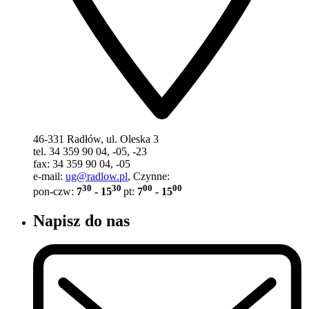
46-331 Radłów, ul. Oleska 3
tel. 34 359 90 04, -05, -23
fax: 34 359 90 04, -05
e-mail:
ug@radlow.pl
, Czynne:
30
30
00
00
pon-czw:
7
- 15
pt:
7
- 15
Napisz do nas