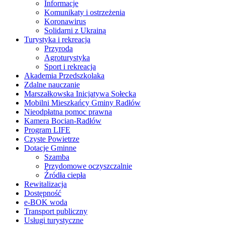
Informacje
Komunikaty i ostrzeżenia
Koronawirus
Solidarni z Ukrainą
Turystyka i rekreacja
Przyroda
Agroturystyka
Sport i rekreacja
Akademia Przedszkolaka
Zdalne nauczanie
Marszałkowska Inicjatywa Sołecka
Mobilni Mieszkańcy Gminy Radłów
Nieodpłatna pomoc prawna
Kamera Bocian-Radłów
Program LIFE
Czyste Powietrze
Dotacje Gminne
Szamba
Przydomowe oczyszczalnie
Źródła ciepła
Rewitalizacja
Dostępność
e-BOK woda
Transport publiczny
Usługi turystyczne