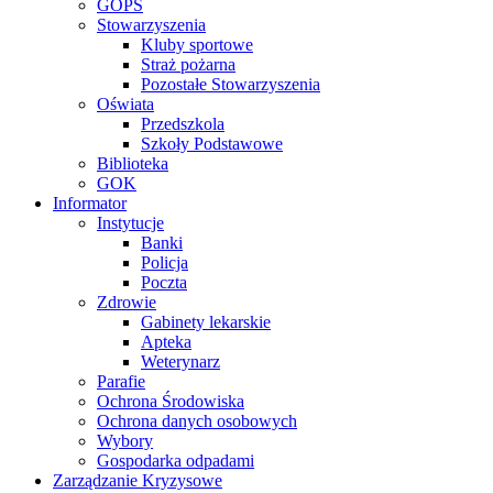
GOPS
Stowarzyszenia
Kluby sportowe
Straż pożarna
Pozostałe Stowarzyszenia
Oświata
Przedszkola
Szkoły Podstawowe
Biblioteka
GOK
Informator
Instytucje
Banki
Policja
Poczta
Zdrowie
Gabinety lekarskie
Apteka
Weterynarz
Parafie
Ochrona Środowiska
Ochrona danych osobowych
Wybory
Gospodarka odpadami
Zarządzanie Kryzysowe