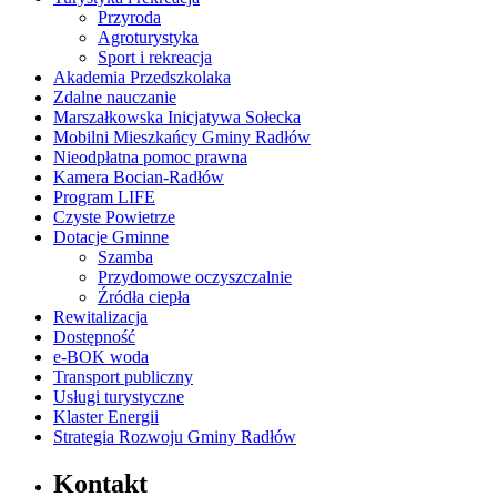
Przyroda
Agroturystyka
Sport i rekreacja
Akademia Przedszkolaka
Zdalne nauczanie
Marszałkowska Inicjatywa Sołecka
Mobilni Mieszkańcy Gminy Radłów
Nieodpłatna pomoc prawna
Kamera Bocian-Radłów
Program LIFE
Czyste Powietrze
Dotacje Gminne
Szamba
Przydomowe oczyszczalnie
Źródła ciepła
Rewitalizacja
Dostępność
e-BOK woda
Transport publiczny
Usługi turystyczne
Klaster Energii
Strategia Rozwoju Gminy Radłów
Kontakt