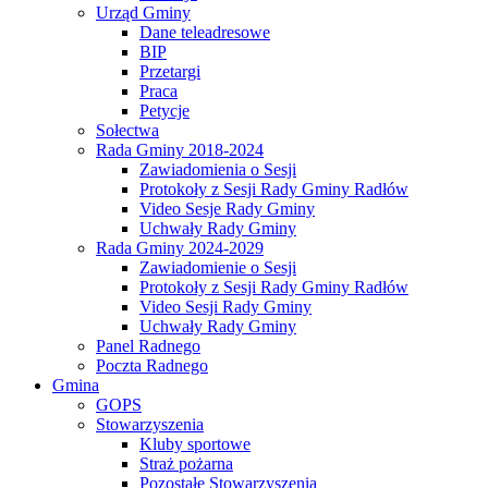
Urząd Gminy
Dane teleadresowe
BIP
Przetargi
Praca
Petycje
Sołectwa
Rada Gminy 2018-2024
Zawiadomienia o Sesji
Protokoły z Sesji Rady Gminy Radłów
Video Sesje Rady Gminy
Uchwały Rady Gminy
Rada Gminy 2024-2029
Zawiadomienie o Sesji
Protokoły z Sesji Rady Gminy Radłów
Video Sesji Rady Gminy
Uchwały Rady Gminy
Panel Radnego
Poczta Radnego
Gmina
GOPS
Stowarzyszenia
Kluby sportowe
Straż pożarna
Pozostałe Stowarzyszenia