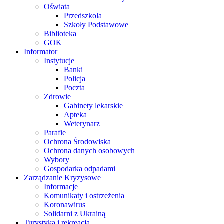
Oświata
Przedszkola
Szkoły Podstawowe
Biblioteka
GOK
Informator
Instytucje
Banki
Policja
Poczta
Zdrowie
Gabinety lekarskie
Apteka
Weterynarz
Parafie
Ochrona Środowiska
Ochrona danych osobowych
Wybory
Gospodarka odpadami
Zarządzanie Kryzysowe
Informacje
Komunikaty i ostrzeżenia
Koronawirus
Solidarni z Ukrainą
Turystyka i rekreacja