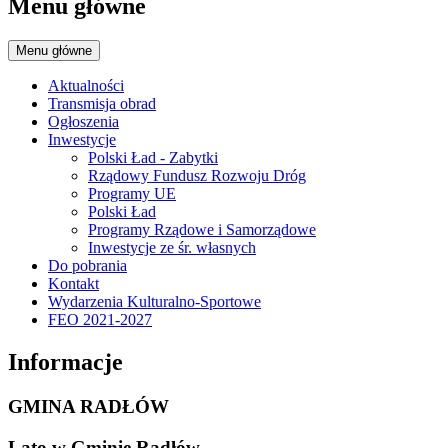
Menu główne
Menu główne
Aktualności
Transmisja obrad
Ogłoszenia
Inwestycje
Polski Ład - Zabytki
Rządowy Fundusz Rozwoju Dróg
Programy UE
Polski Ład
Programy Rządowe i Samorządowe
Inwestycje ze śr. własnych
Do pobrania
Kontakt
Wydarzenia Kulturalno-Sportowe
FEO 2021-2027
Informacje
GMINA RADŁÓW
Lato w Gminie Radłów