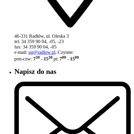
46-331 Radłów, ul. Oleska 3
tel. 34 359 90 04, -05, -23
fax: 34 359 90 04, -05
e-mail:
ug@radlow.pl
, Czynne:
30
30
00
00
pon-czw:
7
- 15
pt:
7
- 15
Napisz do nas