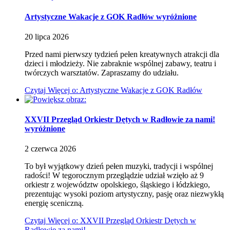
Artystyczne Wakacje z GOK Radłów
wyróżnione
20
lipca
2026
Przed nami pierwszy tydzień pełen kreatywnych atrakcji dla
dzieci i młodzieży. Nie zabraknie wspólnej zabawy, teatru i
twórczych warsztatów. Zapraszamy do udziału.
Czytaj
Więcej
o: Artystyczne Wakacje z GOK Radłów
XXVII Przegląd Orkiestr Dętych w Radłowie za nami!
wyróżnione
2
czerwca
2026
To był wyjątkowy dzień pełen muzyki, tradycji i wspólnej
radości! W tegorocznym przeglądzie udział wzięło aż 9
orkiestr z województw opolskiego, śląskiego i łódzkiego,
prezentując wysoki poziom artystyczny, pasję oraz niezwykłą
energię sceniczną.
Czytaj
Więcej
o: XXVII Przegląd Orkiestr Dętych w
Radłowie za nami!