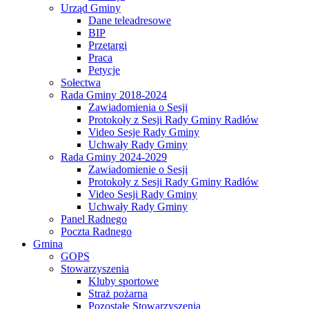
Urząd Gminy
Dane teleadresowe
BIP
Przetargi
Praca
Petycje
Sołectwa
Rada Gminy 2018-2024
Zawiadomienia o Sesji
Protokoły z Sesji Rady Gminy Radłów
Video Sesje Rady Gminy
Uchwały Rady Gminy
Rada Gminy 2024-2029
Zawiadomienie o Sesji
Protokoły z Sesji Rady Gminy Radłów
Video Sesji Rady Gminy
Uchwały Rady Gminy
Panel Radnego
Poczta Radnego
Gmina
GOPS
Stowarzyszenia
Kluby sportowe
Straż pożarna
Pozostałe Stowarzyszenia