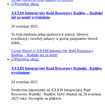
XXXIII Integracyjny Rajd Rowerowy Radłów – Rudniki
już za nami!
wyróżnione
29
września
2025
To była niedziela pełna sportowych emocji, zdrowej
rywalizacji i świetnej zabawy w gronie pasjonatów dwóch
kółek...
Czytaj
Więcej
o: XXXIII Integracyjny Rajd Rowerowy
Radłów – Rudniki już za nami!
XXXIII Integracyjny Rajd Rowerowy Rudniki - Radłów
wyróżnione
24
września
2025
Serdecznie zapraszamy na XXXIII Integracyjny Rajd
Rowerowy Rudniki - Radłów, który obędzie się 28 września
2025 roku. Szczegóły na plakacie.