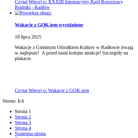
Czytaj
Więcej
o: XXXIII Integracyjny Rajd Rowerowy
Rudniki - Radłów
Wakacje z GOK-iem
wyróżnione
18
lipca
2025
Wakacje z Gminnym Ośrodkiem Kultury w Radłowie trwają
w najlepsze!
A przed nami kolejne atrakcje! Szczegóły na
plakacie.
Czytaj
Więcej
o: Wakacje z GOK-iem
Strona:
1
/4
Strona
1
Strona
2
Strona
3
Strona
4
Następna strona