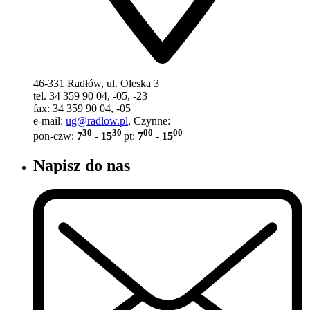
46-331 Radłów, ul. Oleska 3
tel. 34 359 90 04, -05, -23
fax: 34 359 90 04, -05
e-mail:
ug@radlow.pl
, Czynne:
30
30
00
00
pon-czw:
7
- 15
pt:
7
- 15
Napisz do nas