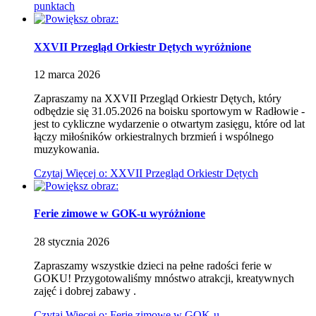
punktach
XXVII Przegląd Orkiestr Dętych
wyróżnione
12
marca
2026
Zapraszamy na XXVII Przegląd Orkiestr Dętych, który
odbędzie się 31.05.2026 na boisku sportowym w Radłowie -
jest to cykliczne wydarzenie o otwartym zasięgu, które od lat
łączy miłośników orkiestralnych brzmień i wspólnego
muzykowania.
Czytaj
Więcej
o: XXVII Przegląd Orkiestr Dętych
Ferie zimowe w GOK-u
wyróżnione
28
stycznia
2026
Zapraszamy wszystkie dzieci na pełne radości ferie w
GOKU! Przygotowaliśmy mnóstwo atrakcji, kreatywnych
zajęć i dobrej zabawy
.
Czytaj
Więcej
o: Ferie zimowe w GOK-u