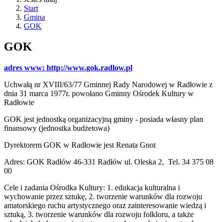
Start
Gmina
GOK
GOK
adres www: http://www.gok.radlow.pl
Uchwałą nr XVIII/63/77 Gminnej Rady Narodowej w Radłowie z
dnia 31 marca 1977r. powołano Gminny Ośrodek Kultury w
Radłowie
GOK jest jednostką organizacyjną gminy - posiada własny plan
finansowy (jednostka budżetowa)
Dyrektorem GOK w Radłowie jest Renata Gnot
Adres: GOK Radłów 46-331 Radłów ul. Oleska 2, Tel. 34 375 08
00
Cele i zadania Ośrodka Kultury: 1. edukacja kulturalna i
wychowanie przez sztukę, 2. tworzenie warunków dla rozwoju
amatorskiego ruchu artystycznego oraz zainteresowanie wiedzą i
sztuką, 3. tworzenie warunków dla rozwoju folkloru, a także