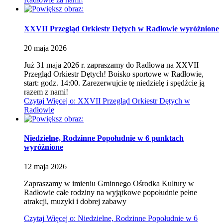
XXVII Przegląd Orkiestr Dętych w Radłowie
wyróżnione
20
maja
2026
Już 31 maja 2026 r. zapraszamy do Radłowa na XXVII
Przegląd Orkiestr Dętych! Boisko sportowe w Radłowie,
start: godz. 14:00.
Zarezerwujcie tę niedzielę i spędźcie ją
razem z nami!
Czytaj
Więcej
o: XXVII Przegląd Orkiestr Dętych w
Radłowie
Niedzielne, Rodzinne Popołudnie w 6 punktach
wyróżnione
12
maja
2026
Zapraszamy w imieniu Gminnego Ośrodka Kultury w
Radłowie całe rodziny na wyjątkowe popołudnie pełne
atrakcji, muzyki i dobrej zabawy
Czytaj
Więcej
o: Niedzielne, Rodzinne Popołudnie w 6