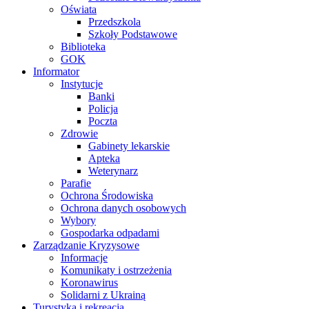
Oświata
Przedszkola
Szkoły Podstawowe
Biblioteka
GOK
Informator
Instytucje
Banki
Policja
Poczta
Zdrowie
Gabinety lekarskie
Apteka
Weterynarz
Parafie
Ochrona Środowiska
Ochrona danych osobowych
Wybory
Gospodarka odpadami
Zarządzanie Kryzysowe
Informacje
Komunikaty i ostrzeżenia
Koronawirus
Solidarni z Ukrainą
Turystyka i rekreacja