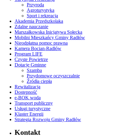
Przyroda
Agroturystyka
Sport i rekreacja
Akademia Przedszkolaka
Zdalne nauczanie
Marszałkowska Inicjatywa Sołecka
Mobilni Mieszkańcy Gminy Radłów
Nieodpłatna pomoc prawna
Kamera Bocian-Radłów
Program LIFE
Czyste Powietrze
Dotacje Gminne
Szamba
Przydomowe oczyszczalnie
Źródła ciepła
Rewitalizacja
Dostępność
e-BOK woda
Transport publiczny
Usługi turystyczne
Klaster Energii
Strategia Rozwoju Gminy Radłów
Kontakt