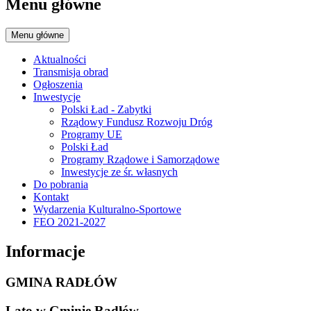
Menu główne
Menu główne
Aktualności
Transmisja obrad
Ogłoszenia
Inwestycje
Polski Ład - Zabytki
Rządowy Fundusz Rozwoju Dróg
Programy UE
Polski Ład
Programy Rządowe i Samorządowe
Inwestycje ze śr. własnych
Do pobrania
Kontakt
Wydarzenia Kulturalno-Sportowe
FEO 2021-2027
Informacje
GMINA RADŁÓW
Lato w Gminie Radłów