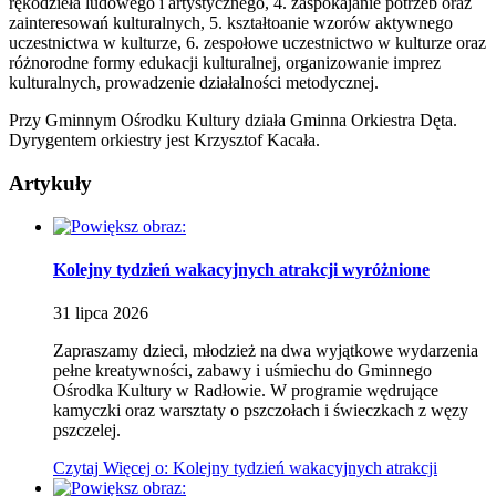
rękodzieła ludowego i artystycznego, 4. zaspokajanie potrzeb oraz
zainteresowań kulturalnych, 5. kształtoanie wzorów aktywnego
uczestnictwa w kulturze, 6. zespołowe uczestnictwo w kulturze oraz
różnorodne formy edukacji kulturalnej, organizowanie imprez
kulturalnych, prowadzenie działalności metodycznej.
Przy Gminnym Ośrodku Kultury działa Gminna Orkiestra Dęta.
Dyrygentem orkiestry jest Krzysztof Kacała.
Artykuły
Kolejny tydzień wakacyjnych atrakcji
wyróżnione
31
lipca
2026
Zapraszamy dzieci, młodzież na dwa wyjątkowe wydarzenia
pełne kreatywności, zabawy i uśmiechu do Gminnego
Ośrodka Kultury w Radłowie. W programie wędrujące
kamyczki oraz warsztaty o pszczołach i świeczkach z węzy
pszczelej.
Czytaj
Więcej
o: Kolejny tydzień wakacyjnych atrakcji