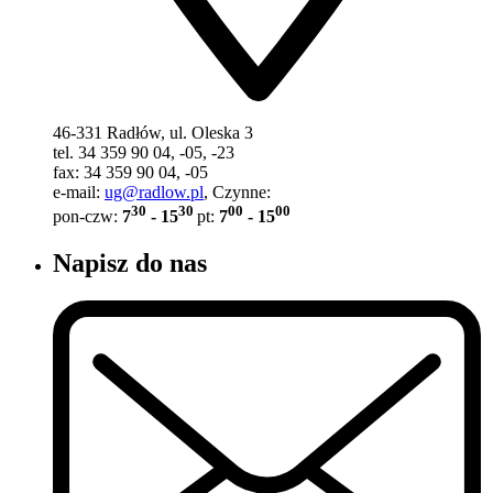
46-331 Radłów, ul. Oleska 3
tel. 34 359 90 04, -05, -23
fax: 34 359 90 04, -05
e-mail:
ug@radlow.pl
, Czynne:
30
30
00
00
pon-czw:
7
- 15
pt:
7
- 15
Napisz do nas