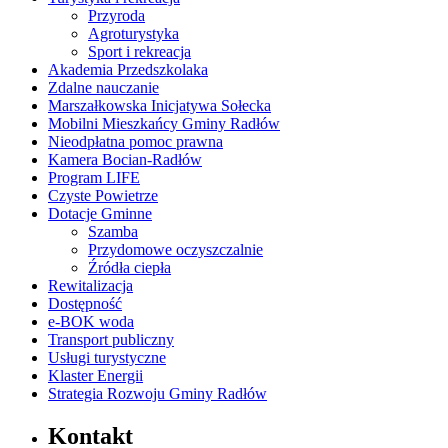
Przyroda
Agroturystyka
Sport i rekreacja
Akademia Przedszkolaka
Zdalne nauczanie
Marszałkowska Inicjatywa Sołecka
Mobilni Mieszkańcy Gminy Radłów
Nieodpłatna pomoc prawna
Kamera Bocian-Radłów
Program LIFE
Czyste Powietrze
Dotacje Gminne
Szamba
Przydomowe oczyszczalnie
Źródła ciepła
Rewitalizacja
Dostępność
e-BOK woda
Transport publiczny
Usługi turystyczne
Klaster Energii
Strategia Rozwoju Gminy Radłów
Kontakt