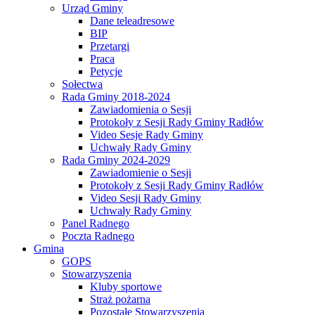
Urząd Gminy
Dane teleadresowe
BIP
Przetargi
Praca
Petycje
Sołectwa
Rada Gminy 2018-2024
Zawiadomienia o Sesji
Protokoły z Sesji Rady Gminy Radłów
Video Sesje Rady Gminy
Uchwały Rady Gminy
Rada Gminy 2024-2029
Zawiadomienie o Sesji
Protokoły z Sesji Rady Gminy Radłów
Video Sesji Rady Gminy
Uchwały Rady Gminy
Panel Radnego
Poczta Radnego
Gmina
GOPS
Stowarzyszenia
Kluby sportowe
Straż pożarna
Pozostałe Stowarzyszenia