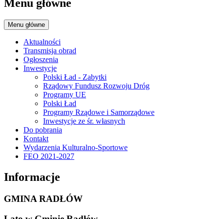
Menu główne
Menu główne
Aktualności
Transmisja obrad
Ogłoszenia
Inwestycje
Polski Ład - Zabytki
Rządowy Fundusz Rozwoju Dróg
Programy UE
Polski Ład
Programy Rządowe i Samorządowe
Inwestycje ze śr. własnych
Do pobrania
Kontakt
Wydarzenia Kulturalno-Sportowe
FEO 2021-2027
Informacje
GMINA RADŁÓW
Lato w Gminie Radłów