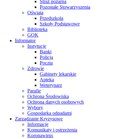
Straż pożarna
Pozostałe Stowarzyszenia
Oświata
Przedszkola
Szkoły Podstawowe
Biblioteka
GOK
Informator
Instytucje
Banki
Policja
Poczta
Zdrowie
Gabinety lekarskie
Apteka
Weterynarz
Parafie
Ochrona Środowiska
Ochrona danych osobowych
Wybory
Gospodarka odpadami
Zarządzanie Kryzysowe
Informacje
Komunikaty i ostrzeżenia
Koronawirus