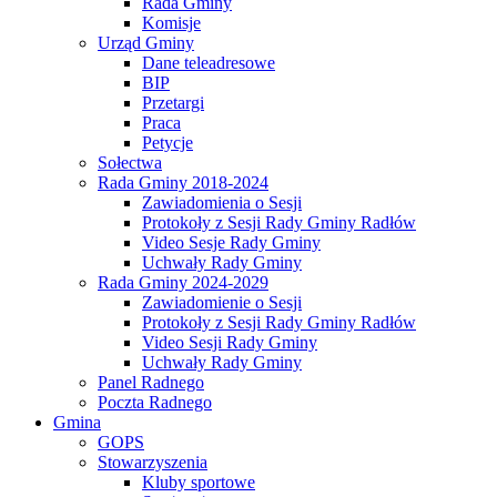
Rada Gminy
Komisje
Urząd Gminy
Dane teleadresowe
BIP
Przetargi
Praca
Petycje
Sołectwa
Rada Gminy 2018-2024
Zawiadomienia o Sesji
Protokoły z Sesji Rady Gminy Radłów
Video Sesje Rady Gminy
Uchwały Rady Gminy
Rada Gminy 2024-2029
Zawiadomienie o Sesji
Protokoły z Sesji Rady Gminy Radłów
Video Sesji Rady Gminy
Uchwały Rady Gminy
Panel Radnego
Poczta Radnego
Gmina
GOPS
Stowarzyszenia
Kluby sportowe