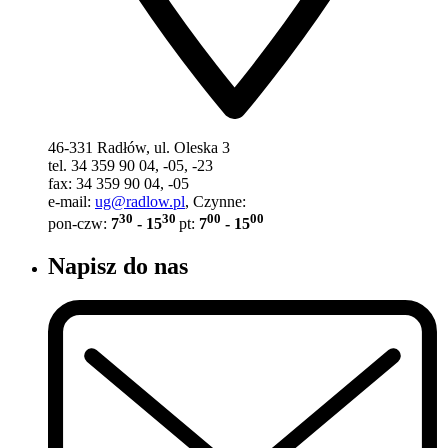
46-331 Radłów, ul. Oleska 3
tel. 34 359 90 04, -05, -23
fax: 34 359 90 04, -05
e-mail:
ug@radlow.pl
, Czynne:
30
30
00
00
pon-czw:
7
- 15
pt:
7
- 15
Napisz do nas