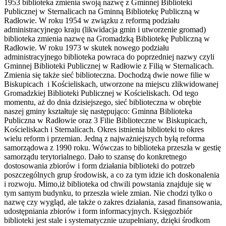
1953 biblioteka zmienia swoją nazwę z Gminnej Biblioteki
Publicznej w Sternalicach na Gminną Bibliotekę Publiczną w
Radłowie. W roku 1954 w związku z reformą podziału
administracyjnego kraju (likwidacja gmin i utworzenie gromad)
biblioteka zmienia nazwę na Gromadzką Bibliotekę Publiczną w
Radłowie. W roku 1973 w skutek nowego podziału
administracyjnego biblioteka powraca do poprzedniej nazwy czyli
Gminnej Biblioteki Publicznej w Radłowie z Filią w Sternalicach.
Zmienia się także sieć biblioteczna. Dochodzą dwie nowe filie w
Biskupicach i Kościeliskach, utworzone na miejscu zlikwidowanej
Gromadzkiej Biblioteki Publicznej w Kościeliskach. Od tego
momentu, aż do dnia dzisiejszego, sieć biblioteczna w obrębie
naszej gminy kształtuje się następująco: Gminna Biblioteka
Publiczna w Radłowie oraz 3 Filie Biblioteczne w Biskupicach,
Kościeliskach i Sternalicach. Okres istnienia biblioteki to okres
wielu reform i przemian. Jedną z najważniejszych byłą reforma
samorządowa z 1990 roku. Wówczas to biblioteka przeszła w gestię
samorządu terytorialnego. Dało to szansę do konkretnego
dostosowania zbiorów i form działania biblioteki do potrzeb
poszczególnych grup środowisk, a co za tym idzie ich doskonalenia
i rozwoju. Mimo,iż biblioteka od chwili powstania znajduje się w
tym samym budynku, to przeszła wiele zmian. Nie chodzi tylko o
nazwę czy wygląd, ale także o zakres działania, zasad finansowania,
udostępniania zbiorów i form informacyjnych. Księgozbiór
biblioteki jest stale i systematycznie uzupełniany, dzięki środkom