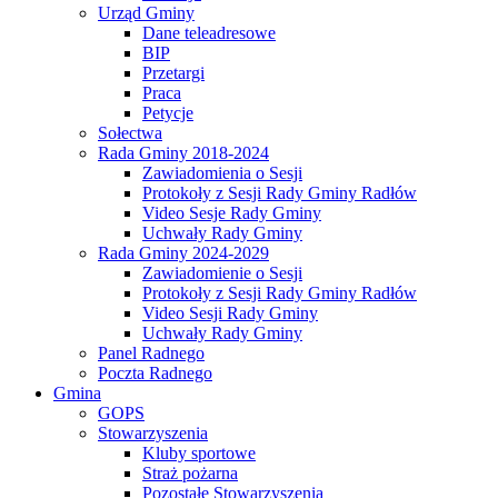
Urząd Gminy
Dane teleadresowe
BIP
Przetargi
Praca
Petycje
Sołectwa
Rada Gminy 2018-2024
Zawiadomienia o Sesji
Protokoły z Sesji Rady Gminy Radłów
Video Sesje Rady Gminy
Uchwały Rady Gminy
Rada Gminy 2024-2029
Zawiadomienie o Sesji
Protokoły z Sesji Rady Gminy Radłów
Video Sesji Rady Gminy
Uchwały Rady Gminy
Panel Radnego
Poczta Radnego
Gmina
GOPS
Stowarzyszenia
Kluby sportowe
Straż pożarna
Pozostałe Stowarzyszenia