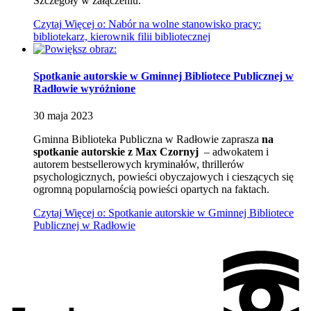
Szczegóły w załączeniu.
Czytaj
Więcej
o: Nabór na wolne stanowisko pracy:
bibliotekarz, kierownik filii bibliotecznej
Spotkanie autorskie w Gminnej Bibliotece Publicznej w
Radłowie
wyróżnione
30
maja
2023
Gminna Biblioteka Publiczna w Radłowie zaprasza
na
spotkanie autorskie z Max Czornyj
– adwokatem i
autorem bestsellerowych kryminałów, thrillerów
psychologicznych, powieści obyczajowych i cieszących się
ogromną popularnością powieści opartych na faktach.
Czytaj
Więcej
o: Spotkanie autorskie w Gminnej Bibliotece
Publicznej w Radłowie