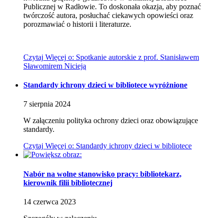
Publicznej w Radłowie. To doskonała okazja, aby poznać
twórczość autora, posłuchać ciekawych opowieści oraz
porozmawiać o historii i literaturze.
Czytaj
Więcej
o: Spotkanie autorskie z prof. Stanisławem
Sławomirem Nicieją
Standardy ichrony dzieci w bibliotece
wyróżnione
7
sierpnia
2024
W załączeniu polityka ochrony dzieci oraz obowiązujące
standardy.
Czytaj
Więcej
o: Standardy ichrony dzieci w bibliotece
Nabór na wolne stanowisko pracy: bibliotekarz,
kierownik filii bibliotecznej
14
czerwca
2023