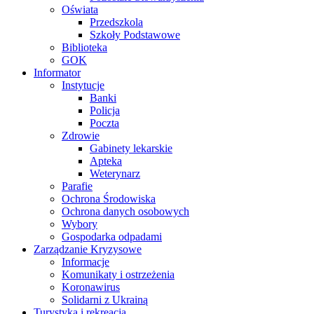
Oświata
Przedszkola
Szkoły Podstawowe
Biblioteka
GOK
Informator
Instytucje
Banki
Policja
Poczta
Zdrowie
Gabinety lekarskie
Apteka
Weterynarz
Parafie
Ochrona Środowiska
Ochrona danych osobowych
Wybory
Gospodarka odpadami
Zarządzanie Kryzysowe
Informacje
Komunikaty i ostrzeżenia
Koronawirus
Solidarni z Ukrainą
Turystyka i rekreacja