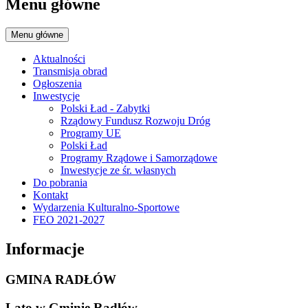
Menu główne
Menu główne
Aktualności
Transmisja obrad
Ogłoszenia
Inwestycje
Polski Ład - Zabytki
Rządowy Fundusz Rozwoju Dróg
Programy UE
Polski Ład
Programy Rządowe i Samorządowe
Inwestycje ze śr. własnych
Do pobrania
Kontakt
Wydarzenia Kulturalno-Sportowe
FEO 2021-2027
Informacje
GMINA RADŁÓW
Lato w Gminie Radłów