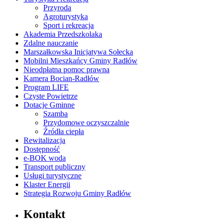
Przyroda
Agroturystyka
Sport i rekreacja
Akademia Przedszkolaka
Zdalne nauczanie
Marszałkowska Inicjatywa Sołecka
Mobilni Mieszkańcy Gminy Radłów
Nieodpłatna pomoc prawna
Kamera Bocian-Radłów
Program LIFE
Czyste Powietrze
Dotacje Gminne
Szamba
Przydomowe oczyszczalnie
Źródła ciepła
Rewitalizacja
Dostępność
e-BOK woda
Transport publiczny
Usługi turystyczne
Klaster Energii
Strategia Rozwoju Gminy Radłów
Kontakt