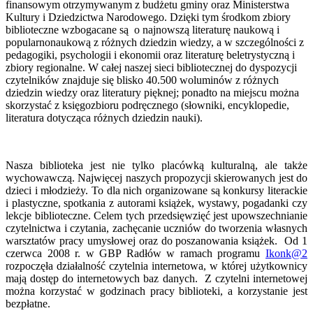
finansowym otrzymywanym z budżetu gminy oraz Ministerstwa
Kultury i Dziedzictwa Narodowego. Dzięki tym środkom zbiory
biblioteczne wzbogacane są o najnowszą literaturę naukową i
popularnonaukową z różnych dziedzin wiedzy, a w szczególności z
pedagogiki, psychologii i ekonomii oraz literaturę beletrystyczną i
zbiory regionalne. W całej naszej sieci bibliotecznej do dyspozycji
czytelników znajduje się blisko 40.500 woluminów z różnych
dziedzin wiedzy oraz literatury pięknej; ponadto na miejscu można
skorzystać z księgozbioru podręcznego (słowniki, encyklopedie,
literatura dotycząca różnych dziedzin nauki).
Nasza biblioteka jest nie tylko placówką kulturalną, ale także
wychowawczą. Najwięcej naszych propozycji skierowanych jest do
dzieci i młodzieży. To dla nich organizowane są konkursy literackie
i plastyczne, spotkania z autorami książek, wystawy, pogadanki czy
lekcje biblioteczne. Celem tych przedsięwzięć jest upowszechnianie
czytelnictwa i czytania, zachęcanie uczniów do tworzenia własnych
warsztatów pracy umysłowej oraz do poszanowania książek. Od 1
czerwca 2008 r. w GBP Radłów w ramach programu
Ikonk@2
rozpoczęła działalność czytelnia internetowa, w której użytkownicy
mają dostęp do internetowych baz danych. Z czytelni internetowej
można korzystać w godzinach pracy biblioteki, a korzystanie jest
bezpłatne.