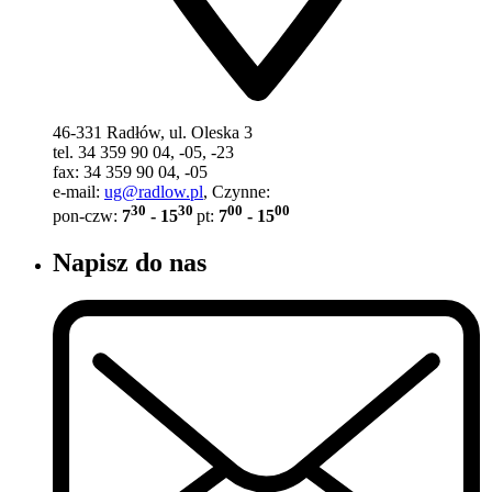
46-331 Radłów, ul. Oleska 3
tel. 34 359 90 04, -05, -23
fax: 34 359 90 04, -05
e-mail:
ug@radlow.pl
, Czynne:
30
30
00
00
pon-czw:
7
- 15
pt:
7
- 15
Napisz do nas