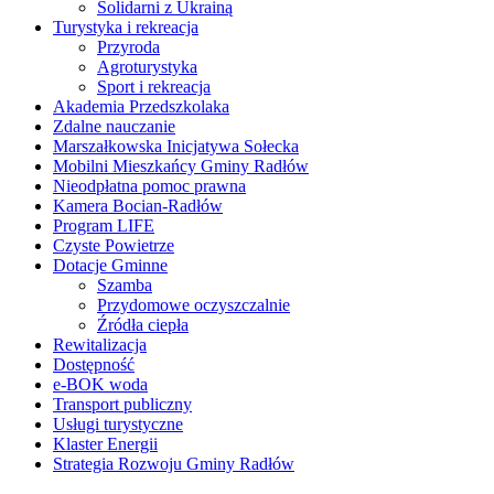
Solidarni z Ukrainą
Turystyka i rekreacja
Przyroda
Agroturystyka
Sport i rekreacja
Akademia Przedszkolaka
Zdalne nauczanie
Marszałkowska Inicjatywa Sołecka
Mobilni Mieszkańcy Gminy Radłów
Nieodpłatna pomoc prawna
Kamera Bocian-Radłów
Program LIFE
Czyste Powietrze
Dotacje Gminne
Szamba
Przydomowe oczyszczalnie
Źródła ciepła
Rewitalizacja
Dostępność
e-BOK woda
Transport publiczny
Usługi turystyczne
Klaster Energii
Strategia Rozwoju Gminy Radłów