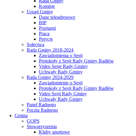
Rada Gminy
Komisje
Urząd Gminy
Dane teleadresowe
BIP
Przetargi
Praca
Petycje
Sołectwa
Rada Gminy 2018-2024
Zawiadomienia o Sesji
Protokoły z Sesji Rady Gminy Radłów
Video Sesje Rady Gminy
Uchwały Rady Gminy
Rada Gminy 2024-2029
Zawiadomienie o Sesji
Protokoły z Sesji Rady Gminy Radłów
Video Sesji Rady Gminy
Uchwały Rady Gminy
Panel Radnego
Poczta Radnego
Gmina
GOPS
Stowarzyszenia
Kluby sportowe