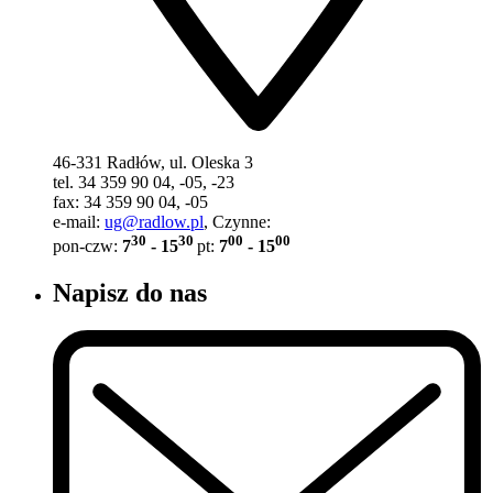
46-331 Radłów, ul. Oleska 3
tel. 34 359 90 04, -05, -23
fax: 34 359 90 04, -05
e-mail:
ug@radlow.pl
, Czynne:
30
30
00
00
pon-czw:
7
- 15
pt:
7
- 15
Napisz do nas