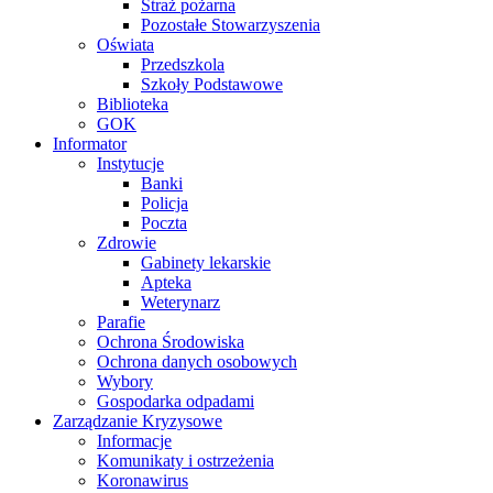
Straż pożarna
Pozostałe Stowarzyszenia
Oświata
Przedszkola
Szkoły Podstawowe
Biblioteka
GOK
Informator
Instytucje
Banki
Policja
Poczta
Zdrowie
Gabinety lekarskie
Apteka
Weterynarz
Parafie
Ochrona Środowiska
Ochrona danych osobowych
Wybory
Gospodarka odpadami
Zarządzanie Kryzysowe
Informacje
Komunikaty i ostrzeżenia
Koronawirus