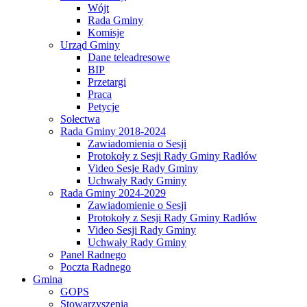
Wójt
Rada Gminy
Komisje
Urząd Gminy
Dane teleadresowe
BIP
Przetargi
Praca
Petycje
Sołectwa
Rada Gminy 2018-2024
Zawiadomienia o Sesji
Protokoły z Sesji Rady Gminy Radłów
Video Sesje Rady Gminy
Uchwały Rady Gminy
Rada Gminy 2024-2029
Zawiadomienie o Sesji
Protokoły z Sesji Rady Gminy Radłów
Video Sesji Rady Gminy
Uchwały Rady Gminy
Panel Radnego
Poczta Radnego
Gmina
GOPS
Stowarzyszenia