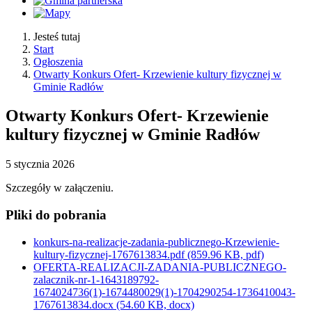
Jesteś tutaj
Start
Ogłoszenia
Otwarty Konkurs Ofert- Krzewienie kultury fizycznej w
Gminie Radłów
Otwarty Konkurs Ofert- Krzewienie
kultury fizycznej w Gminie Radłów
5
stycznia
2026
Szczegóły w załączeniu.
Pliki do pobrania
konkurs-na-realizacje-zadania-publicznego-Krzewienie-
kultury-fizycznej-1767613834.pdf
(859.96 KB, pdf)
OFERTA-REALIZACJI-ZADANIA-PUBLICZNEGO-
zalacznik-nr-1-1643189792-
1674024736(1)-1674480029(1)-1704290254-1736410043-
1767613834.docx
(54.60 KB, docx)