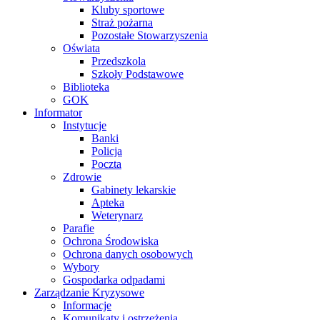
Kluby sportowe
Straż pożarna
Pozostałe Stowarzyszenia
Oświata
Przedszkola
Szkoły Podstawowe
Biblioteka
GOK
Informator
Instytucje
Banki
Policja
Poczta
Zdrowie
Gabinety lekarskie
Apteka
Weterynarz
Parafie
Ochrona Środowiska
Ochrona danych osobowych
Wybory
Gospodarka odpadami
Zarządzanie Kryzysowe
Informacje
Komunikaty i ostrzeżenia