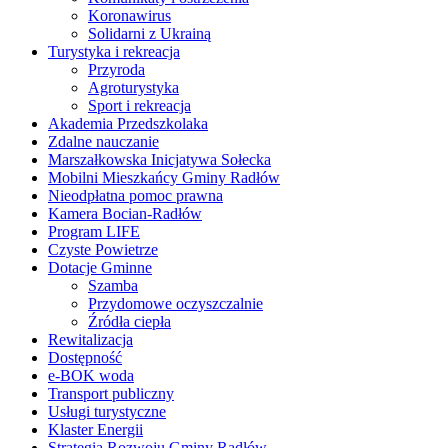
Koronawirus
Solidarni z Ukrainą
Turystyka i rekreacja
Przyroda
Agroturystyka
Sport i rekreacja
Akademia Przedszkolaka
Zdalne nauczanie
Marszałkowska Inicjatywa Sołecka
Mobilni Mieszkańcy Gminy Radłów
Nieodpłatna pomoc prawna
Kamera Bocian-Radłów
Program LIFE
Czyste Powietrze
Dotacje Gminne
Szamba
Przydomowe oczyszczalnie
Źródła ciepła
Rewitalizacja
Dostępność
e-BOK woda
Transport publiczny
Usługi turystyczne
Klaster Energii
Strategia Rozwoju Gminy Radłów