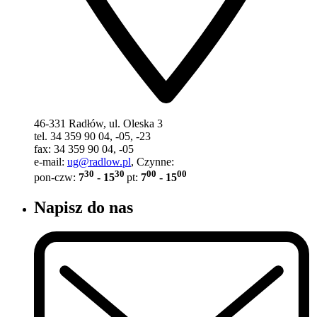
46-331 Radłów, ul. Oleska 3
tel. 34 359 90 04, -05, -23
fax: 34 359 90 04, -05
e-mail:
ug@radlow.pl
, Czynne:
30
30
00
00
pon-czw:
7
- 15
pt:
7
- 15
Napisz do nas