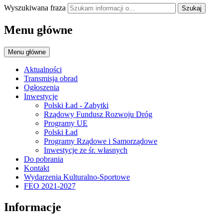
Wyszukiwana fraza
Szukaj
Menu główne
Menu główne
Aktualności
Transmisja obrad
Ogłoszenia
Inwestycje
Polski Ład - Zabytki
Rządowy Fundusz Rozwoju Dróg
Programy UE
Polski Ład
Programy Rządowe i Samorządowe
Inwestycje ze śr. własnych
Do pobrania
Kontakt
Wydarzenia Kulturalno-Sportowe
FEO 2021-2027
Informacje