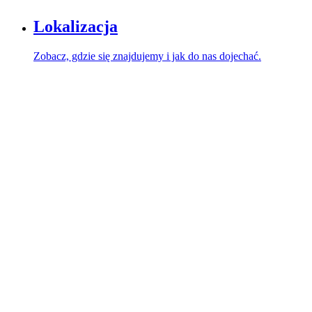
Lokalizacja
Zobacz, gdzie się znajdujemy i jak do nas dojechać.