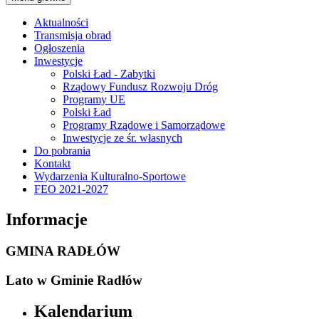
Aktualności
Transmisja obrad
Ogłoszenia
Inwestycje
Polski Ład - Zabytki
Rządowy Fundusz Rozwoju Dróg
Programy UE
Polski Ład
Programy Rządowe i Samorządowe
Inwestycje ze śr. własnych
Do pobrania
Kontakt
Wydarzenia Kulturalno-Sportowe
FEO 2021-2027
Informacje
GMINA RADŁÓW
Lato w Gminie Radłów
Kalendarium