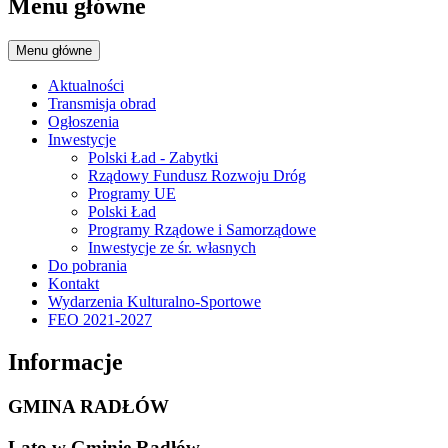
Menu główne
Menu główne
Aktualności
Transmisja obrad
Ogłoszenia
Inwestycje
Polski Ład - Zabytki
Rządowy Fundusz Rozwoju Dróg
Programy UE
Polski Ład
Programy Rządowe i Samorządowe
Inwestycje ze śr. własnych
Do pobrania
Kontakt
Wydarzenia Kulturalno-Sportowe
FEO 2021-2027
Informacje
GMINA RADŁÓW
Lato w Gminie Radłów