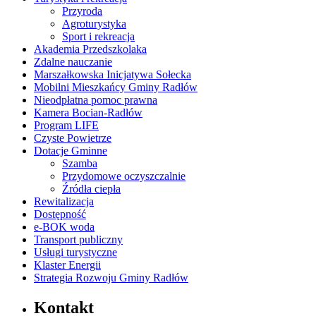
Przyroda
Agroturystyka
Sport i rekreacja
Akademia Przedszkolaka
Zdalne nauczanie
Marszałkowska Inicjatywa Sołecka
Mobilni Mieszkańcy Gminy Radłów
Nieodpłatna pomoc prawna
Kamera Bocian-Radłów
Program LIFE
Czyste Powietrze
Dotacje Gminne
Szamba
Przydomowe oczyszczalnie
Źródła ciepła
Rewitalizacja
Dostępność
e-BOK woda
Transport publiczny
Usługi turystyczne
Klaster Energii
Strategia Rozwoju Gminy Radłów
Kontakt