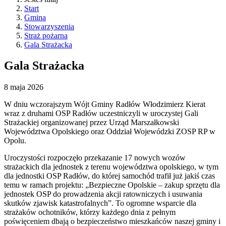
Start
Gmina
Stowarzyszenia
Straż pożarna
Gala Strażacka
Gala Strażacka
8
maja
2026
W dniu wczorajszym Wójt Gminy Radłów Włodzimierz Kierat
wraz z druhami OSP Radłów uczestniczyli w uroczystej Gali
Strażackiej organizowanej przez Urząd Marszałkowski
Województwa Opolskiego oraz Oddział Wojewódzki ZOSP RP w
Opolu.
Uroczystości rozpoczęło przekazanie 17 nowych wozów
strażackich dla jednostek z terenu województwa opolskiego, w tym
dla jednostki OSP Radłów, do której samochód trafił już jakiś czas
temu w ramach projektu: „Bezpieczne Opolskie – zakup sprzętu dla
jednostek OSP do prowadzenia akcji ratowniczych i usuwania
skutków zjawisk katastrofalnych”. To ogromne wsparcie dla
strażaków ochotników, którzy każdego dnia z pełnym
poświęceniem dbają o bezpieczeństwo mieszkańców naszej gminy i