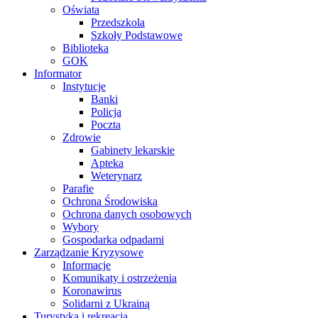
Oświata
Przedszkola
Szkoły Podstawowe
Biblioteka
GOK
Informator
Instytucje
Banki
Policja
Poczta
Zdrowie
Gabinety lekarskie
Apteka
Weterynarz
Parafie
Ochrona Środowiska
Ochrona danych osobowych
Wybory
Gospodarka odpadami
Zarządzanie Kryzysowe
Informacje
Komunikaty i ostrzeżenia
Koronawirus
Solidarni z Ukrainą
Turystyka i rekreacja