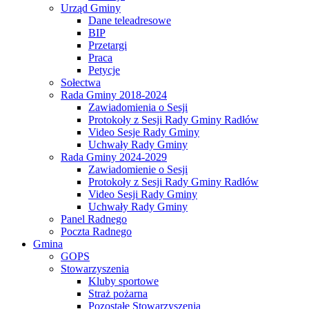
Urząd Gminy
Dane teleadresowe
BIP
Przetargi
Praca
Petycje
Sołectwa
Rada Gminy 2018-2024
Zawiadomienia o Sesji
Protokoły z Sesji Rady Gminy Radłów
Video Sesje Rady Gminy
Uchwały Rady Gminy
Rada Gminy 2024-2029
Zawiadomienie o Sesji
Protokoły z Sesji Rady Gminy Radłów
Video Sesji Rady Gminy
Uchwały Rady Gminy
Panel Radnego
Poczta Radnego
Gmina
GOPS
Stowarzyszenia
Kluby sportowe
Straż pożarna
Pozostałe Stowarzyszenia