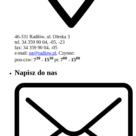
46-331 Radłów, ul. Oleska 3
tel. 34 359 90 04, -05, -23
fax: 34 359 90 04, -05
e-mail:
ug@radlow.pl
, Czynne:
30
30
00
00
pon-czw:
7
- 15
pt:
7
- 15
Napisz do nas