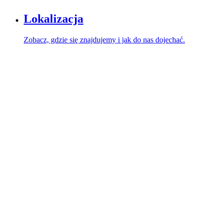
Lokalizacja
Zobacz, gdzie się znajdujemy i jak do nas dojechać.