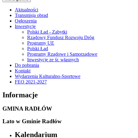
Aktualności
Transmisja obrad
Ogłoszenia
Inwestycje
Polski Ład - Zabytki
Rządowy Fundusz Rozwoju Dróg
Programy UE
Polski Ład
Programy Rządowe i Samorządowe
Inwestycje ze śr. własnych
Do pobrania
Kontakt
Wydarzenia Kulturalno-Sportowe
FEO 2021-2027
Informacje
GMINA RADŁÓW
Lato w Gminie Radłów
Kalendarium