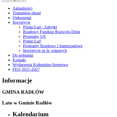
Aktualności
Transmisja obrad
Ogłoszenia
Inwestycje
Polski Ład - Zabytki
Rządowy Fundusz Rozwoju Dróg
Programy UE
Polski Ład
Programy Rządowe i Samorządowe
Inwestycje ze śr. własnych
Do pobrania
Kontakt
Wydarzenia Kulturalno-Sportowe
FEO 2021-2027
Informacje
GMINA RADŁÓW
Lato w Gminie Radłów
Kalendarium