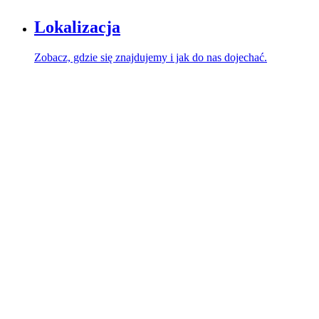
Lokalizacja
Zobacz, gdzie się znajdujemy i jak do nas dojechać.