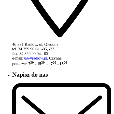
46-331 Radłów, ul. Oleska 3
tel. 34 359 90 04, -05, -23
fax: 34 359 90 04, -05
e-mail:
ug@radlow.pl
, Czynne:
30
30
00
00
pon-czw:
7
- 15
pt:
7
- 15
Napisz do nas