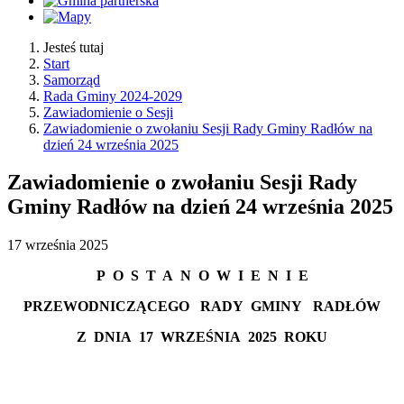
Jesteś tutaj
Start
Samorząd
Rada Gminy 2024-2029
Zawiadomienie o Sesji
Zawiadomienie o zwołaniu Sesji Rady Gminy Radłów na
dzień 24 września 2025
Zawiadomienie o zwołaniu Sesji Rady
Gminy Radłów na dzień 24 września 2025
17
września
2025
P
O
S
T
A
N
O
W
I
E
N
I
E
PRZEWODNICZĄCEGO
RADY
GMINY
RADŁÓW
Z
DNIA
17 WRZEŚNIA
2025
ROKU