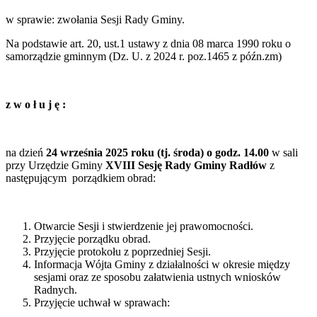
w sprawie: zwołania Sesji Rady Gminy.
Na podstawie art. 20, ust.1 ustawy z dnia 08 marca 1990 roku o
samorządzie gminnym (Dz. U. z 2024 r. poz.1465 z późn.zm)
z
w
o
ł
u
j
ę
:
na dzień
24 września
2025
roku
(tj. środa)
o
godz.
14
.00
w sali
przy Urzędzie Gminy
XVIII Sesję
Rady
Gminy Radłów
z
następującym porządkiem obrad:
Otwarcie Sesji i stwierdzenie jej prawomocności.
Przyjęcie porządku obrad.
Przyjęcie protokołu z poprzedniej Sesji.
Informacja Wójta Gminy z działalności w okresie między
sesjami oraz ze sposobu załatwienia ustnych wniosków
Radnych.
Przyjęcie uchwał w sprawach: