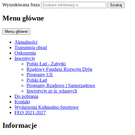
Wyszukiwana fraza
Szukaj
Menu główne
Menu główne
Aktualności
Transmisja obrad
Ogłoszenia
Inwestycje
Polski Ład - Zabytki
Rządowy Fundusz Rozwoju Dróg
Programy UE
Polski Ład
Programy Rządowe i Samorządowe
Inwestycje ze śr. własnych
Do pobrania
Kontakt
Wydarzenia Kulturalno-Sportowe
FEO 2021-2027
Informacje