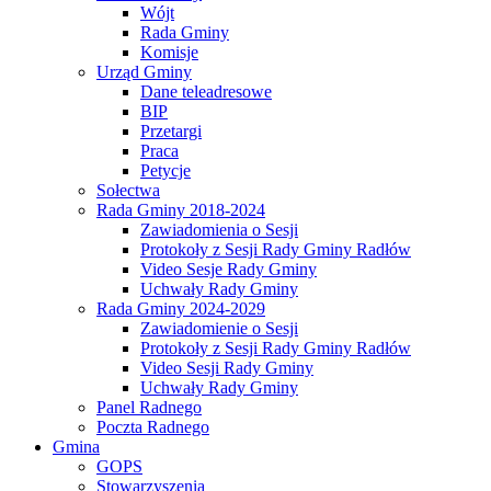
Wójt
Rada Gminy
Komisje
Urząd Gminy
Dane teleadresowe
BIP
Przetargi
Praca
Petycje
Sołectwa
Rada Gminy 2018-2024
Zawiadomienia o Sesji
Protokoły z Sesji Rady Gminy Radłów
Video Sesje Rady Gminy
Uchwały Rady Gminy
Rada Gminy 2024-2029
Zawiadomienie o Sesji
Protokoły z Sesji Rady Gminy Radłów
Video Sesji Rady Gminy
Uchwały Rady Gminy
Panel Radnego
Poczta Radnego
Gmina
GOPS
Stowarzyszenia