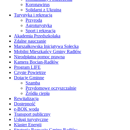
Koronawirus
Solidarni z Ukrainą
Turystyka i rekreacja
Przyroda
Agroturystyka
Sport i rekreacja
Akademia Przedszkolaka
Zdalne nauczanie
Marszałkowska Inicjatywa Sołecka
Mobilni Mieszkańcy Gminy Radłów
Nieodpłatna pomoc prawna
Kamera Bocian-Radłów
Program LIFE
Czyste Powietrze
Dotacje Gminne
Szamba
Przydomowe oczyszczalnie
Źródła ciepła
Rewitalizacja
Dostępność
e-BOK woda
Transport publiczny
Usługi turystyczne
Klaster Energii
Strategia Rozwoju Gminy Radłów