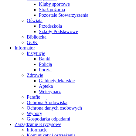
Kluby sportowe
Straż pożarna
Pozostałe Stowarzyszenia
Oświata
Przedszkola
Szkoły Podstawowe
Biblioteka
GOK
Informator
Instytucje
Banki
Policja
Poczta
Zdrowie
Gabinety lekarskie
Apteka
Weterynarz
Parafie
Ochrona Środowiska
Ochrona danych osobowych
Wybory
Gospodarka odpadami
Zarządzanie Kryzysowe
Informacje
Komunikaty i ostrzeżenia