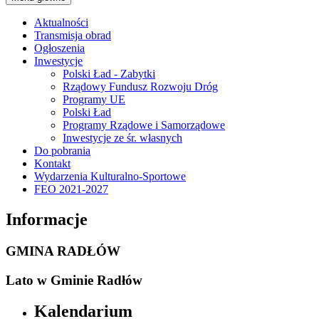
Aktualności
Transmisja obrad
Ogłoszenia
Inwestycje
Polski Ład - Zabytki
Rządowy Fundusz Rozwoju Dróg
Programy UE
Polski Ład
Programy Rządowe i Samorządowe
Inwestycje ze śr. własnych
Do pobrania
Kontakt
Wydarzenia Kulturalno-Sportowe
FEO 2021-2027
Informacje
GMINA RADŁÓW
Lato w Gminie Radłów
Kalendarium