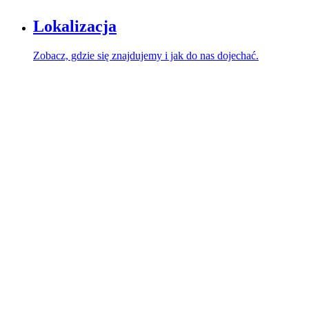
Lokalizacja
Zobacz, gdzie się znajdujemy i jak do nas dojechać.