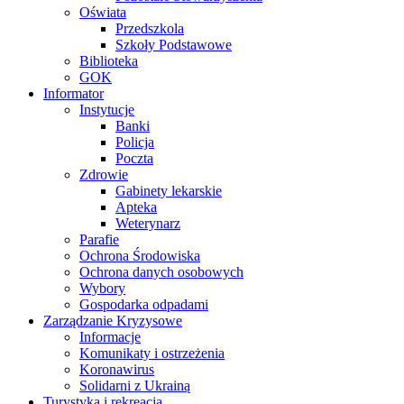
Oświata
Przedszkola
Szkoły Podstawowe
Biblioteka
GOK
Informator
Instytucje
Banki
Policja
Poczta
Zdrowie
Gabinety lekarskie
Apteka
Weterynarz
Parafie
Ochrona Środowiska
Ochrona danych osobowych
Wybory
Gospodarka odpadami
Zarządzanie Kryzysowe
Informacje
Komunikaty i ostrzeżenia
Koronawirus
Solidarni z Ukrainą
Turystyka i rekreacja