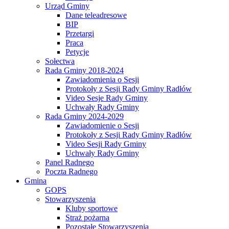
Urząd Gminy
Dane teleadresowe
BIP
Przetargi
Praca
Petycje
Sołectwa
Rada Gminy 2018-2024
Zawiadomienia o Sesji
Protokoły z Sesji Rady Gminy Radłów
Video Sesje Rady Gminy
Uchwały Rady Gminy
Rada Gminy 2024-2029
Zawiadomienie o Sesji
Protokoły z Sesji Rady Gminy Radłów
Video Sesji Rady Gminy
Uchwały Rady Gminy
Panel Radnego
Poczta Radnego
Gmina
GOPS
Stowarzyszenia
Kluby sportowe
Straż pożarna
Pozostałe Stowarzyszenia