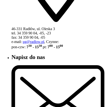
46-331 Radłów, ul. Oleska 3
tel. 34 359 90 04, -05, -23
fax: 34 359 90 04, -05
e-mail:
ug@radlow.pl
, Czynne:
30
30
00
00
pon-czw:
7
- 15
pt:
7
- 15
Napisz do nas