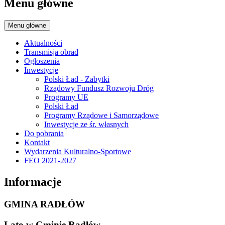
Menu główne
Menu główne
Aktualności
Transmisja obrad
Ogłoszenia
Inwestycje
Polski Ład - Zabytki
Rządowy Fundusz Rozwoju Dróg
Programy UE
Polski Ład
Programy Rządowe i Samorządowe
Inwestycje ze śr. własnych
Do pobrania
Kontakt
Wydarzenia Kulturalno-Sportowe
FEO 2021-2027
Informacje
GMINA RADŁÓW
Lato w Gminie Radłów