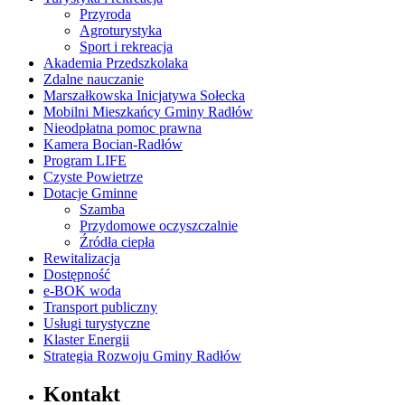
Przyroda
Agroturystyka
Sport i rekreacja
Akademia Przedszkolaka
Zdalne nauczanie
Marszałkowska Inicjatywa Sołecka
Mobilni Mieszkańcy Gminy Radłów
Nieodpłatna pomoc prawna
Kamera Bocian-Radłów
Program LIFE
Czyste Powietrze
Dotacje Gminne
Szamba
Przydomowe oczyszczalnie
Źródła ciepła
Rewitalizacja
Dostępność
e-BOK woda
Transport publiczny
Usługi turystyczne
Klaster Energii
Strategia Rozwoju Gminy Radłów
Kontakt