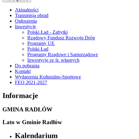
Aktualności
Transmisja obrad
Ogłoszenia
Inwestycje
Polski Ład - Zabytki
Rządowy Fundusz Rozwoju Dróg
Programy UE
Polski Ład
Programy Rządowe i Samorządowe
Inwestycje ze śr. własnych
Do pobrania
Kontakt
Wydarzenia Kulturalno-Sportowe
FEO 2021-2027
Informacje
GMINA RADŁÓW
Lato w Gminie Radłów
Kalendarium