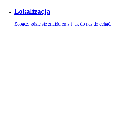
Lokalizacja
Zobacz, gdzie się znajdujemy i jak do nas dojechać.