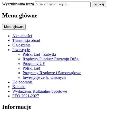
Wyszukiwana fraza
Szukaj
Menu główne
Menu główne
Aktualności
Transmisja obrad
Ogłoszenia
Inwestycje
Polski Ład - Zabytki
Rządowy Fundusz Rozwoju Dróg
Programy UE
Polski Ład
Programy Rządowe i Samorządowe
Inwestycje ze śr. własnych
Do pobrania
Kontakt
Wydarzenia Kulturalno-Sportowe
FEO 2021-2027
Informacje