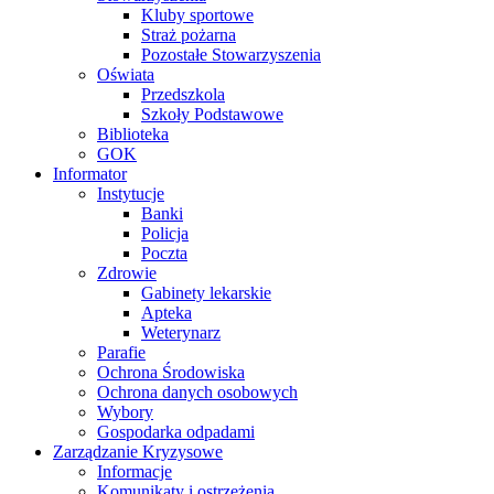
Kluby sportowe
Straż pożarna
Pozostałe Stowarzyszenia
Oświata
Przedszkola
Szkoły Podstawowe
Biblioteka
GOK
Informator
Instytucje
Banki
Policja
Poczta
Zdrowie
Gabinety lekarskie
Apteka
Weterynarz
Parafie
Ochrona Środowiska
Ochrona danych osobowych
Wybory
Gospodarka odpadami
Zarządzanie Kryzysowe
Informacje
Komunikaty i ostrzeżenia