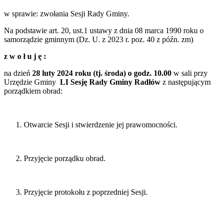
w sprawie: zwołania Sesji Rady Gminy.
Na podstawie art. 20, ust.1 ustawy z dnia 08 marca 1990 roku o
samorządzie gminnym (Dz. U. z 2023 r. poz. 40 z późn. zm)
z
w
o
ł
u
j
ę
:
na dzień
28 luty
2024
roku
(tj. środa)
o
godz.
10
.00
w sali przy
Urzędzie Gminy
LI Sesję
Rady
Gminy Radłów
z następującym
porządkiem obrad:
Otwarcie Sesji i stwierdzenie jej prawomocności.
Przyjęcie porządku obrad.
Przyjęcie protokołu z poprzedniej Sesji.