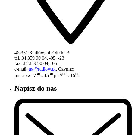
46-331 Radłów, ul. Oleska 3
tel. 34 359 90 04, -05, -23
fax: 34 359 90 04, -05
e-mail:
ug@radlow.pl
, Czynne:
30
30
00
00
pon-czw:
7
- 15
pt:
7
- 15
Napisz do nas