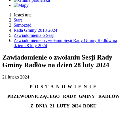
Jesteś tutaj
Start
Samorząd
Rada Gminy 2018-2024
Zawiadomienia o Sesji
Zawiadomienie o zwołaniu Sesji Rady Gminy Radłów na
dzień 28 luty 2024
Zawiadomienie o zwołaniu Sesji Rady
Gminy Radłów na dzień 28 luty 2024
21
lutego
2024
P
O
S
T
A
N
O
W
I
E
N
I
E
PRZEWODNICZĄCEGO
RADY
GMINY
RADŁÓW
Z
DNIA
21 LUTY
2024
ROKU