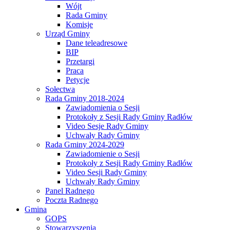
Wójt
Rada Gminy
Komisje
Urząd Gminy
Dane teleadresowe
BIP
Przetargi
Praca
Petycje
Sołectwa
Rada Gminy 2018-2024
Zawiadomienia o Sesji
Protokoły z Sesji Rady Gminy Radłów
Video Sesje Rady Gminy
Uchwały Rady Gminy
Rada Gminy 2024-2029
Zawiadomienie o Sesji
Protokoły z Sesji Rady Gminy Radłów
Video Sesji Rady Gminy
Uchwały Rady Gminy
Panel Radnego
Poczta Radnego
Gmina
GOPS
Stowarzyszenia