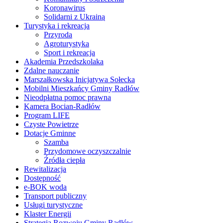
Koronawirus
Solidarni z Ukrainą
Turystyka i rekreacja
Przyroda
Agroturystyka
Sport i rekreacja
Akademia Przedszkolaka
Zdalne nauczanie
Marszałkowska Inicjatywa Sołecka
Mobilni Mieszkańcy Gminy Radłów
Nieodpłatna pomoc prawna
Kamera Bocian-Radłów
Program LIFE
Czyste Powietrze
Dotacje Gminne
Szamba
Przydomowe oczyszczalnie
Źródła ciepła
Rewitalizacja
Dostępność
e-BOK woda
Transport publiczny
Usługi turystyczne
Klaster Energii
Strategia Rozwoju Gminy Radłów