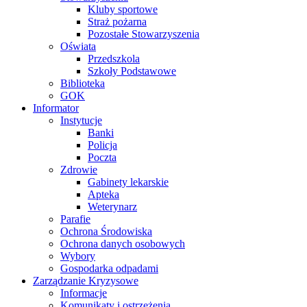
Kluby sportowe
Straż pożarna
Pozostałe Stowarzyszenia
Oświata
Przedszkola
Szkoły Podstawowe
Biblioteka
GOK
Informator
Instytucje
Banki
Policja
Poczta
Zdrowie
Gabinety lekarskie
Apteka
Weterynarz
Parafie
Ochrona Środowiska
Ochrona danych osobowych
Wybory
Gospodarka odpadami
Zarządzanie Kryzysowe
Informacje
Komunikaty i ostrzeżenia