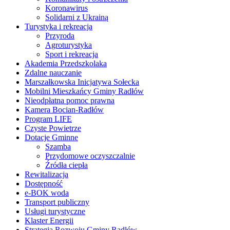
Koronawirus
Solidarni z Ukrainą
Turystyka i rekreacja
Przyroda
Agroturystyka
Sport i rekreacja
Akademia Przedszkolaka
Zdalne nauczanie
Marszałkowska Inicjatywa Sołecka
Mobilni Mieszkańcy Gminy Radłów
Nieodpłatna pomoc prawna
Kamera Bocian-Radłów
Program LIFE
Czyste Powietrze
Dotacje Gminne
Szamba
Przydomowe oczyszczalnie
Źródła ciepła
Rewitalizacja
Dostępność
e-BOK woda
Transport publiczny
Usługi turystyczne
Klaster Energii
Strategia Rozwoju Gminy Radłów