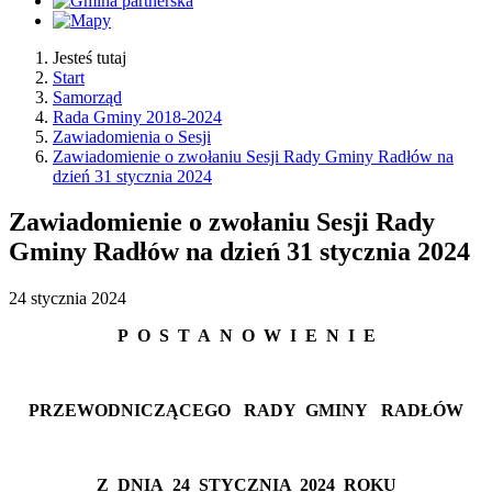
Jesteś tutaj
Start
Samorząd
Rada Gminy 2018-2024
Zawiadomienia o Sesji
Zawiadomienie o zwołaniu Sesji Rady Gminy Radłów na
dzień 31 stycznia 2024
Zawiadomienie o zwołaniu Sesji Rady
Gminy Radłów na dzień 31 stycznia 2024
24
stycznia
2024
P
O
S
T
A
N
O
W
I
E
N
I
E
PRZEWODNICZĄCEGO
RADY
GMINY
RADŁÓW
Z
DNIA
24 STYCZNIA
2024
ROKU