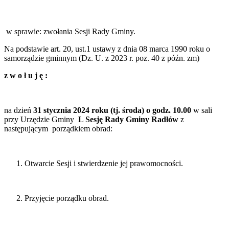
w sprawie: zwołania Sesji Rady Gminy.
Na podstawie art. 20, ust.1 ustawy z dnia 08 marca 1990 roku o
samorządzie gminnym (Dz. U. z 2023 r. poz. 40 z późn. zm)
z
w
o
ł
u
j
ę
:
na dzień
31 stycznia
2024
roku
(tj. środa)
o
godz.
10
.00
w sali
przy Urzędzie Gminy
L Sesję
Rady
Gminy Radłów
z
następującym porządkiem obrad:
Otwarcie Sesji i stwierdzenie jej prawomocności.
Przyjęcie porządku obrad.