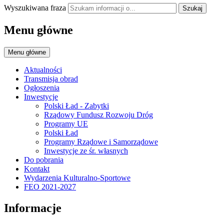
Wyszukiwana fraza
Szukaj
Menu główne
Menu główne
Aktualności
Transmisja obrad
Ogłoszenia
Inwestycje
Polski Ład - Zabytki
Rządowy Fundusz Rozwoju Dróg
Programy UE
Polski Ład
Programy Rządowe i Samorządowe
Inwestycje ze śr. własnych
Do pobrania
Kontakt
Wydarzenia Kulturalno-Sportowe
FEO 2021-2027
Informacje