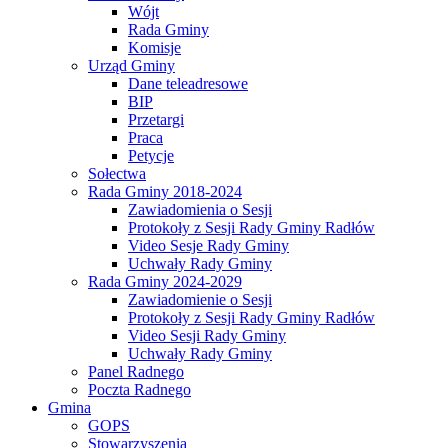
Wójt
Rada Gminy
Komisje
Urząd Gminy
Dane teleadresowe
BIP
Przetargi
Praca
Petycje
Sołectwa
Rada Gminy 2018-2024
Zawiadomienia o Sesji
Protokoły z Sesji Rady Gminy Radłów
Video Sesje Rady Gminy
Uchwały Rady Gminy
Rada Gminy 2024-2029
Zawiadomienie o Sesji
Protokoły z Sesji Rady Gminy Radłów
Video Sesji Rady Gminy
Uchwały Rady Gminy
Panel Radnego
Poczta Radnego
Gmina
GOPS
Stowarzyszenia