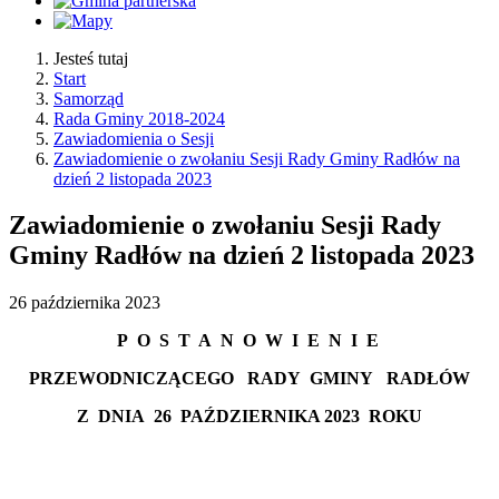
Jesteś tutaj
Start
Samorząd
Rada Gminy 2018-2024
Zawiadomienia o Sesji
Zawiadomienie o zwołaniu Sesji Rady Gminy Radłów na
dzień 2 listopada 2023
Zawiadomienie o zwołaniu Sesji Rady
Gminy Radłów na dzień 2 listopada 2023
26
października
2023
P
O
S
T
A
N
O
W
I
E
N
I
E
PRZEWODNICZĄCEGO
RADY
GMINY
RADŁÓW
Z
DNIA
26 PAŹDZIERNIKA
2023
ROKU