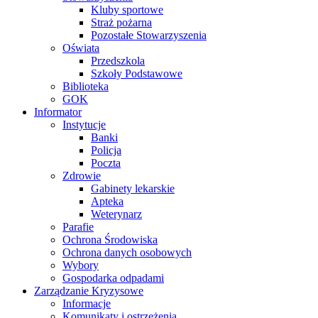
Kluby sportowe
Straż pożarna
Pozostałe Stowarzyszenia
Oświata
Przedszkola
Szkoły Podstawowe
Biblioteka
GOK
Informator
Instytucje
Banki
Policja
Poczta
Zdrowie
Gabinety lekarskie
Apteka
Weterynarz
Parafie
Ochrona Środowiska
Ochrona danych osobowych
Wybory
Gospodarka odpadami
Zarządzanie Kryzysowe
Informacje
Komunikaty i ostrzeżenia