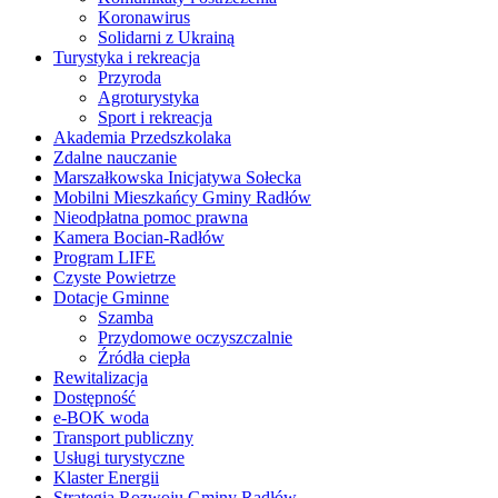
Koronawirus
Solidarni z Ukrainą
Turystyka i rekreacja
Przyroda
Agroturystyka
Sport i rekreacja
Akademia Przedszkolaka
Zdalne nauczanie
Marszałkowska Inicjatywa Sołecka
Mobilni Mieszkańcy Gminy Radłów
Nieodpłatna pomoc prawna
Kamera Bocian-Radłów
Program LIFE
Czyste Powietrze
Dotacje Gminne
Szamba
Przydomowe oczyszczalnie
Źródła ciepła
Rewitalizacja
Dostępność
e-BOK woda
Transport publiczny
Usługi turystyczne
Klaster Energii
Strategia Rozwoju Gminy Radłów