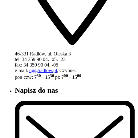
46-331 Radłów, ul. Oleska 3
tel. 34 359 90 04, -05, -23
fax: 34 359 90 04, -05
e-mail:
ug@radlow.pl
, Czynne:
30
30
00
00
pon-czw:
7
- 15
pt:
7
- 15
Napisz do nas