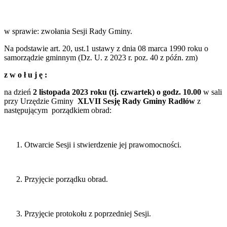
w sprawie: zwołania Sesji Rady Gminy.
Na podstawie art. 20, ust.1 ustawy z dnia 08 marca 1990 roku o
samorządzie gminnym (Dz. U. z 2023 r. poz. 40 z późn. zm)
z
w
o
ł
u
j
ę
:
na dzień
2 listopada
2023
roku
(tj. czwartek)
o
godz.
10
.00
w sali
przy Urzędzie Gminy
XLVII Sesję
Rady
Gminy Radłów
z
następującym porządkiem obrad:
Otwarcie Sesji i stwierdzenie jej prawomocności.
Przyjęcie porządku obrad.
Przyjęcie protokołu z poprzedniej Sesji.