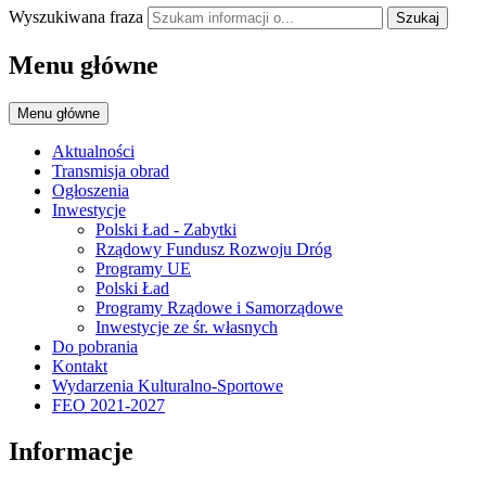
Wyszukiwana fraza
Szukaj
Menu główne
Menu główne
Aktualności
Transmisja obrad
Ogłoszenia
Inwestycje
Polski Ład - Zabytki
Rządowy Fundusz Rozwoju Dróg
Programy UE
Polski Ład
Programy Rządowe i Samorządowe
Inwestycje ze śr. własnych
Do pobrania
Kontakt
Wydarzenia Kulturalno-Sportowe
FEO 2021-2027
Informacje