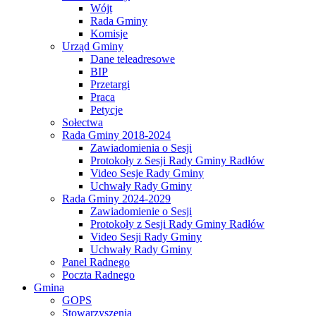
Wójt
Rada Gminy
Komisje
Urząd Gminy
Dane teleadresowe
BIP
Przetargi
Praca
Petycje
Sołectwa
Rada Gminy 2018-2024
Zawiadomienia o Sesji
Protokoły z Sesji Rady Gminy Radłów
Video Sesje Rady Gminy
Uchwały Rady Gminy
Rada Gminy 2024-2029
Zawiadomienie o Sesji
Protokoły z Sesji Rady Gminy Radłów
Video Sesji Rady Gminy
Uchwały Rady Gminy
Panel Radnego
Poczta Radnego
Gmina
GOPS
Stowarzyszenia