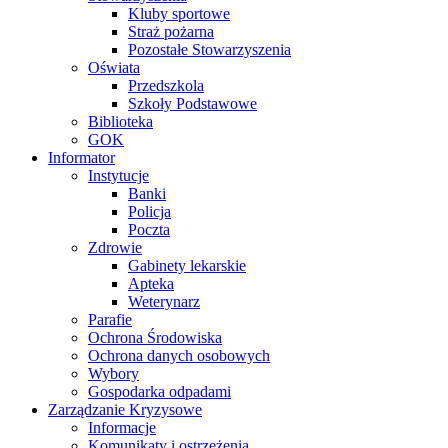
Kluby sportowe
Straż pożarna
Pozostałe Stowarzyszenia
Oświata
Przedszkola
Szkoły Podstawowe
Biblioteka
GOK
Informator
Instytucje
Banki
Policja
Poczta
Zdrowie
Gabinety lekarskie
Apteka
Weterynarz
Parafie
Ochrona Środowiska
Ochrona danych osobowych
Wybory
Gospodarka odpadami
Zarządzanie Kryzysowe
Informacje
Komunikaty i ostrzeżenia