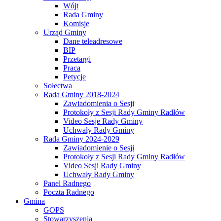
Wójt
Rada Gminy
Komisje
Urząd Gminy
Dane teleadresowe
BIP
Przetargi
Praca
Petycje
Sołectwa
Rada Gminy 2018-2024
Zawiadomienia o Sesji
Protokoły z Sesji Rady Gminy Radłów
Video Sesje Rady Gminy
Uchwały Rady Gminy
Rada Gminy 2024-2029
Zawiadomienie o Sesji
Protokoły z Sesji Rady Gminy Radłów
Video Sesji Rady Gminy
Uchwały Rady Gminy
Panel Radnego
Poczta Radnego
Gmina
GOPS
Stowarzyszenia