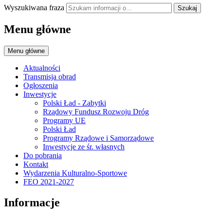
Wyszukiwana fraza
Szukaj
Menu główne
Menu główne
Aktualności
Transmisja obrad
Ogłoszenia
Inwestycje
Polski Ład - Zabytki
Rządowy Fundusz Rozwoju Dróg
Programy UE
Polski Ład
Programy Rządowe i Samorządowe
Inwestycje ze śr. własnych
Do pobrania
Kontakt
Wydarzenia Kulturalno-Sportowe
FEO 2021-2027
Informacje