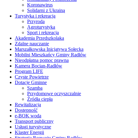
Koronawirus
Solidarni z Ukrainą
Turystyka i rekreacja
Przyroda
Agroturystyka
Sport i rekreacja
Akademia Przedszkolaka
Zdalne nauczanie
Marszałkowska Inicjatywa Sołecka
Mobilni Mieszkańcy Gminy Radłów
Nieodpłatna pomoc prawna
Kamera Bocian-Radłów
Program LIFE
Czyste Powietrze
Dotacje Gminne
Szamba
Przydomowe oczyszczalnie
Źródła ciepła
Rewitalizacja
Dostępność
e-BOK woda
Transport publiczny
Usługi turystyczne
Klaster Energii
Strategia Rozwoju Gminy Radłów