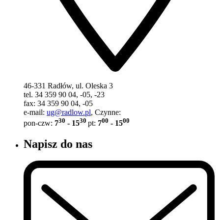
46-331 Radłów, ul. Oleska 3
tel. 34 359 90 04, -05, -23
fax: 34 359 90 04, -05
e-mail:
ug@radlow.pl
, Czynne:
30
30
00
00
pon-czw:
7
- 15
pt:
7
- 15
Napisz do nas