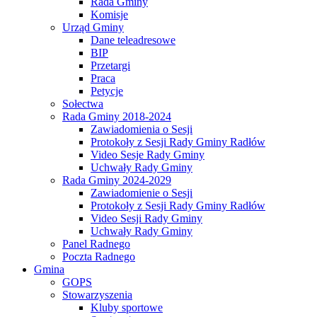
Rada Gminy
Komisje
Urząd Gminy
Dane teleadresowe
BIP
Przetargi
Praca
Petycje
Sołectwa
Rada Gminy 2018-2024
Zawiadomienia o Sesji
Protokoły z Sesji Rady Gminy Radłów
Video Sesje Rady Gminy
Uchwały Rady Gminy
Rada Gminy 2024-2029
Zawiadomienie o Sesji
Protokoły z Sesji Rady Gminy Radłów
Video Sesji Rady Gminy
Uchwały Rady Gminy
Panel Radnego
Poczta Radnego
Gmina
GOPS
Stowarzyszenia
Kluby sportowe