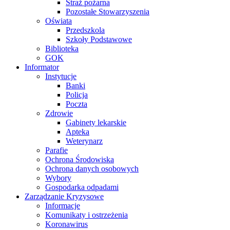
Straż pożarna
Pozostałe Stowarzyszenia
Oświata
Przedszkola
Szkoły Podstawowe
Biblioteka
GOK
Informator
Instytucje
Banki
Policja
Poczta
Zdrowie
Gabinety lekarskie
Apteka
Weterynarz
Parafie
Ochrona Środowiska
Ochrona danych osobowych
Wybory
Gospodarka odpadami
Zarządzanie Kryzysowe
Informacje
Komunikaty i ostrzeżenia
Koronawirus