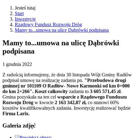
Jesteś tutaj
Start
Inwestycje
Rządowy Fundusz Rozwoju Dróg
Mamy to...umowa na ulicę Dąbrówki podpisana
Mamy to...umowa na ulicę Dąbrówki
podpisana
1
grudnia
2022
Z radością informujemy, że dnia 30 listopada Wójt Gminy Radłów
podpisał umowę na realizację zadania pn.
"Przebudowa drogi
gminnej nr 101109 O Radłów- Nowe Karmonki od km 0+000
do km 2+266".
Koszt całkowity
zadania to
3 605 571,45 zł
.
Gmina pozyskała na ten cel
wsparcie z Rządowego Funduszu
Rozwoju Dróg
w kwocie
2 163 342,87 zł,
co stanowi 60%
kosztów kwalifikowalnych zadania. Inwestycję realizować będzie
Firma Larix.
Galeria zdjęć