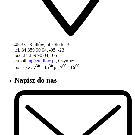
46-331 Radłów, ul. Oleska 3
tel. 34 359 90 04, -05, -23
fax: 34 359 90 04, -05
e-mail:
ug@radlow.pl
, Czynne:
30
30
00
00
pon-czw:
7
- 15
pt:
7
- 15
Napisz do nas