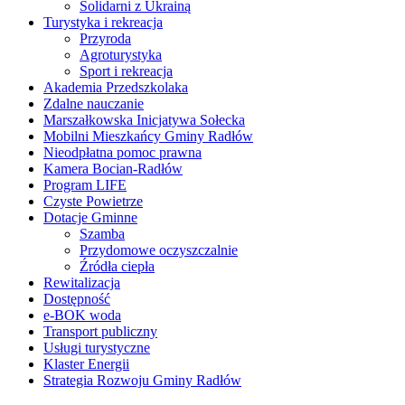
Solidarni z Ukrainą
Turystyka i rekreacja
Przyroda
Agroturystyka
Sport i rekreacja
Akademia Przedszkolaka
Zdalne nauczanie
Marszałkowska Inicjatywa Sołecka
Mobilni Mieszkańcy Gminy Radłów
Nieodpłatna pomoc prawna
Kamera Bocian-Radłów
Program LIFE
Czyste Powietrze
Dotacje Gminne
Szamba
Przydomowe oczyszczalnie
Źródła ciepła
Rewitalizacja
Dostępność
e-BOK woda
Transport publiczny
Usługi turystyczne
Klaster Energii
Strategia Rozwoju Gminy Radłów