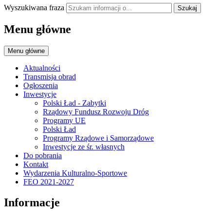
Wyszukiwana fraza
Szukaj
Menu główne
Menu główne
Aktualności
Transmisja obrad
Ogłoszenia
Inwestycje
Polski Ład - Zabytki
Rządowy Fundusz Rozwoju Dróg
Programy UE
Polski Ład
Programy Rządowe i Samorządowe
Inwestycje ze śr. własnych
Do pobrania
Kontakt
Wydarzenia Kulturalno-Sportowe
FEO 2021-2027
Informacje