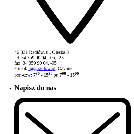
46-331 Radłów, ul. Oleska 3
tel. 34 359 90 04, -05, -23
fax: 34 359 90 04, -05
e-mail:
ug@radlow.pl
, Czynne:
30
30
00
00
pon-czw:
7
- 15
pt:
7
- 15
Napisz do nas