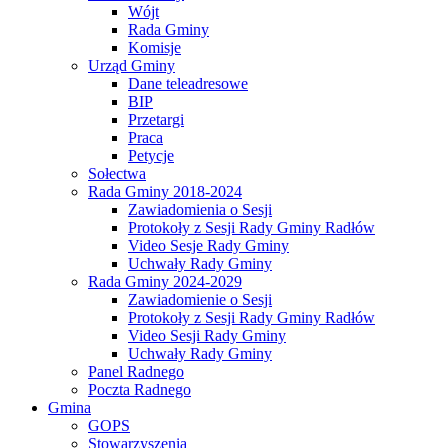
Wójt
Rada Gminy
Komisje
Urząd Gminy
Dane teleadresowe
BIP
Przetargi
Praca
Petycje
Sołectwa
Rada Gminy 2018-2024
Zawiadomienia o Sesji
Protokoły z Sesji Rady Gminy Radłów
Video Sesje Rady Gminy
Uchwały Rady Gminy
Rada Gminy 2024-2029
Zawiadomienie o Sesji
Protokoły z Sesji Rady Gminy Radłów
Video Sesji Rady Gminy
Uchwały Rady Gminy
Panel Radnego
Poczta Radnego
Gmina
GOPS
Stowarzyszenia