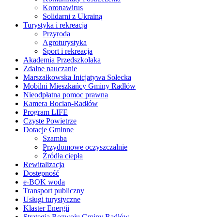
Koronawirus
Solidarni z Ukrainą
Turystyka i rekreacja
Przyroda
Agroturystyka
Sport i rekreacja
Akademia Przedszkolaka
Zdalne nauczanie
Marszałkowska Inicjatywa Sołecka
Mobilni Mieszkańcy Gminy Radłów
Nieodpłatna pomoc prawna
Kamera Bocian-Radłów
Program LIFE
Czyste Powietrze
Dotacje Gminne
Szamba
Przydomowe oczyszczalnie
Źródła ciepła
Rewitalizacja
Dostępność
e-BOK woda
Transport publiczny
Usługi turystyczne
Klaster Energii
Strategia Rozwoju Gminy Radłów