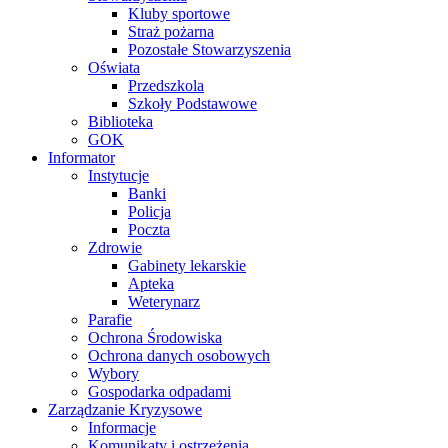
Kluby sportowe
Straż pożarna
Pozostałe Stowarzyszenia
Oświata
Przedszkola
Szkoły Podstawowe
Biblioteka
GOK
Informator
Instytucje
Banki
Policja
Poczta
Zdrowie
Gabinety lekarskie
Apteka
Weterynarz
Parafie
Ochrona Środowiska
Ochrona danych osobowych
Wybory
Gospodarka odpadami
Zarządzanie Kryzysowe
Informacje
Komunikaty i ostrzeżenia