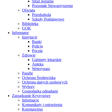
Straż pożarna
Pozostałe Stowarzyszenia
Oświata
Przedszkola
Szkoły Podstawowe
Biblioteka
GOK
Informator
Instytucje
Banki
Policja
Poczta
Zdrowie
Gabinety lekarskie
Apteka
Weterynarz
Parafie
Ochrona Środowiska
Ochrona danych osobowych
Wybory
Gospodarka odpadami
Zarządzanie Kryzysowe
Informacje
Komunikaty i ostrzeżenia
Koronawirus