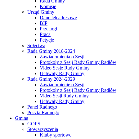
Rada Gminy
Komisje
Urząd Gminy
Dane teleadresowe
BIP
Przetargi
Praca
Petycje
Sołectwa
Rada Gminy 2018-2024
Zawiadomienia o Sesji
Protokoły z Sesji Rady Gminy Radłów
Video Sesje Rady Gminy
Uchwały Rady Gminy
Rada Gminy 2024-2029
Zawiadomienie o Sesji
Protokoły z Sesji Rady Gminy Radłów
Video Sesji Rady Gminy
Uchwały Rady Gminy
Panel Radnego
Poczta Radnego
Gmina
GOPS
Stowarzyszenia
Kluby sportowe