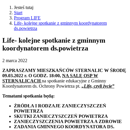
Jesteś tutaj
Start
Program LIFE
Life- kolejne spotkanie z gminnym koordynatorem
ds.powietrza
Life- kolejne spotkanie z gminnym
koordynatorem ds.powietrza
2
marca
2022
ZAPRASZAMY MIESZKAŃCÓW STERNALIC
W ŚRODĘ
09.03.2022 r. O GODZ. 18:00,
NA SALĘ OSP W
STERNALICACH
na spotkanie edukacyjne z Gminny
Koordynatorem ds. Ochrony Powietrza pt.
„Life, czyli życie”
Tematami spotkania będą:
ŹRÓDŁA I RODZAJE ZANIECZYSZCZEŃ
POWIETRZA
SKUTKI ZANIECZYSZCZEŃ POWIETRZA
ZANIECZYSZCZENIA POWIETRZA A ZDROWIE
ZADANIA GMINNEGO KOORDYNATORA DS.