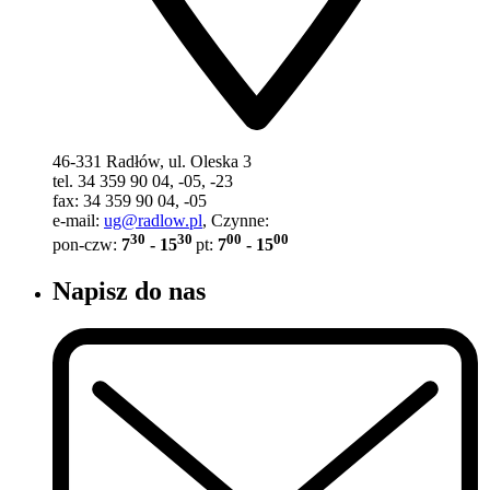
46-331 Radłów, ul. Oleska 3
tel. 34 359 90 04, -05, -23
fax: 34 359 90 04, -05
e-mail:
ug@radlow.pl
, Czynne:
30
30
00
00
pon-czw:
7
- 15
pt:
7
- 15
Napisz do nas