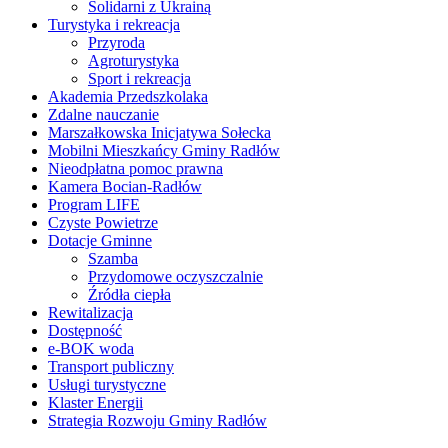
Solidarni z Ukrainą
Turystyka i rekreacja
Przyroda
Agroturystyka
Sport i rekreacja
Akademia Przedszkolaka
Zdalne nauczanie
Marszałkowska Inicjatywa Sołecka
Mobilni Mieszkańcy Gminy Radłów
Nieodpłatna pomoc prawna
Kamera Bocian-Radłów
Program LIFE
Czyste Powietrze
Dotacje Gminne
Szamba
Przydomowe oczyszczalnie
Źródła ciepła
Rewitalizacja
Dostępność
e-BOK woda
Transport publiczny
Usługi turystyczne
Klaster Energii
Strategia Rozwoju Gminy Radłów