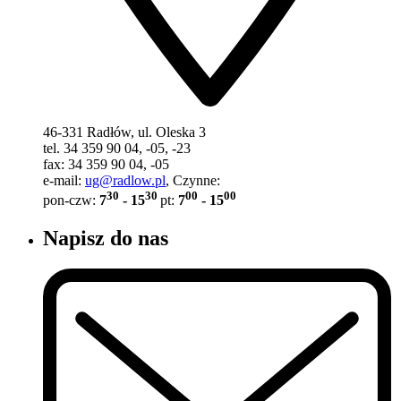
46-331 Radłów, ul. Oleska 3
tel. 34 359 90 04, -05, -23
fax: 34 359 90 04, -05
e-mail:
ug@radlow.pl
, Czynne:
30
30
00
00
pon-czw:
7
- 15
pt:
7
- 15
Napisz do nas