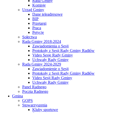
Rada Gminy
Komisje
Urząd Gminy
Dane teleadresowe
BIP
Przetargi
Praca
Petycje
Sołectwa
Rada Gminy 2018-2024
Zawiadomienia o Sesji
Protokoły z Sesji Rady Gminy Radłów
Video Sesje Rady Gminy
Uchwały Rady Gminy
Rada Gminy 2024-2029
Zawiadomienie o Sesji
Protokoły z Sesji Rady Gminy Radłów
Video Sesji Rady Gminy
Uchwały Rady Gminy
Panel Radnego
Poczta Radnego
Gmina
GOPS
Stowarzyszenia
Kluby sportowe