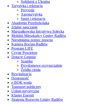
Solidarni z Ukrainą
Turystyka i rekreacja
Przyroda
Agroturystyka
Sport i rekreacja
Akademia Przedszkolaka
Zdalne nauczanie
Marszałkowska Inicjatywa Sołecka
Mobilni Mieszkańcy Gminy Radłów
Nieodpłatna pomoc prawna
Kamera Bocian-Radłów
Program LIFE
Czyste Powietrze
Dotacje Gminne
Szamba
Przydomowe oczyszczalnie
Źródła ciepła
Rewitalizacja
Dostępność
e-BOK woda
Transport publiczny
Usługi turystyczne
Klaster Energii
Strategia Rozwoju Gminy Radłów