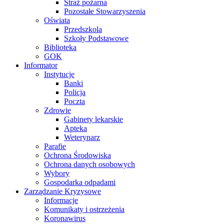
Straż pożarna
Pozostałe Stowarzyszenia
Oświata
Przedszkola
Szkoły Podstawowe
Biblioteka
GOK
Informator
Instytucje
Banki
Policja
Poczta
Zdrowie
Gabinety lekarskie
Apteka
Weterynarz
Parafie
Ochrona Środowiska
Ochrona danych osobowych
Wybory
Gospodarka odpadami
Zarządzanie Kryzysowe
Informacje
Komunikaty i ostrzeżenia
Koronawirus