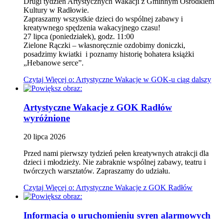
Drugi tydzień Artystycznych Wakacji z Gminnym Ośrodkiem
Kultury w Radłowie.
Zapraszamy wszystkie dzieci do wspólnej zabawy i
kreatywnego spędzenia wakacyjnego czasu!
27 lipca (poniedziałek), godz. 11:00
Zielone Rączki – własnoręcznie ozdobimy doniczki,
posadzimy kwiatki i poznamy historię bohatera książki
„Hebanowe serce”.
Czytaj
Więcej
o: Artystyczne Wakacje w GOK-u ciąg dalszy
Artystyczne Wakacje z GOK Radłów
wyróżnione
20
lipca
2026
Przed nami pierwszy tydzień pełen kreatywnych atrakcji dla
dzieci i młodzieży. Nie zabraknie wspólnej zabawy, teatru i
twórczych warsztatów. Zapraszamy do udziału.
Czytaj
Więcej
o: Artystyczne Wakacje z GOK Radłów
Informacja o uruchomieniu syren alarmowych