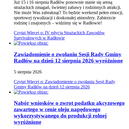
Już 15 i 16 sierpnia Radłów ponownie stanie się areną
strażackich zmagań, świetnej zabawy i rodzinnych atrakcji.
Nie może Was zabraknąć! To będzie weekend pełen emocji,
sportowej rywalizacji i doskonałej atmosfery. Zabierzcie
rodzinę i znajomych – widzimy się w Radłowie!
Czytaj
Więcej
o: IV edycja Strażackich Zawodów
Survivalowych w Radłowie
Zawiadomienie o zwołaniu Sesji Rady Gminy
Radłów na dzień 12 sierpnia 2026
wyróżnione
5
sierpnia
2026
Czytaj
Więcej
o: Zawiadomienie o zwołaniu Sesji Rady
Gminy Radłów na dzień 12 sierpnia 2026
Nabór wniosków o zwrot podatku akcyzowego
zawartego w cenie oleju napędowego
wykorzystywanego do produkcji rolnej
wyróżnione