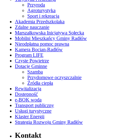
Przyroda
Agroturystyka
Sport i rekreacja
Akademia Przedszkolaka
Zdalne nauczanie
Marszałkowska Inicjatywa Sołecka
Mobilni Mieszkańcy Gminy Radłów
Nieodpłatna pomoc prawna
Kamera Bocian-Radłów
Program LIFE
Czyste Powietrze
Dotacje Gminne
Szamba
Przydomowe oczyszczalnie
Źródła ciepła
Rewitalizacja
Dostępność
e-BOK woda
Transport publiczny
Usługi turystyczne
Klaster Energii
Strategia Rozwoju Gminy Radłów
Kontakt