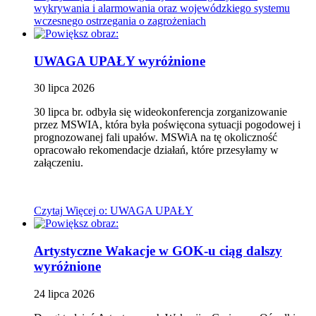
wykrywania i alarmowania oraz wojewódzkiego systemu
wczesnego ostrzegania o zagrożeniach
UWAGA UPAŁY
wyróżnione
30
lipca
2026
30 lipca br. odbyła się wideokonferencja zorganizowanie
przez MSWIA, która była poświęcona sytuacji pogodowej i
prognozowanej fali upałów. MSWiA na tę okoliczność
opracowało rekomendacje działań, które przesyłamy w
załączeniu.
Czytaj
Więcej
o: UWAGA UPAŁY
Artystyczne Wakacje w GOK-u ciąg dalszy
wyróżnione
24
lipca
2026