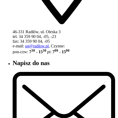
46-331 Radłów, ul. Oleska 3
tel. 34 359 90 04, -05, -23
fax: 34 359 90 04, -05
e-mail:
ug@radlow.pl
, Czynne:
30
30
00
00
pon-czw:
7
- 15
pt:
7
- 15
Napisz do nas