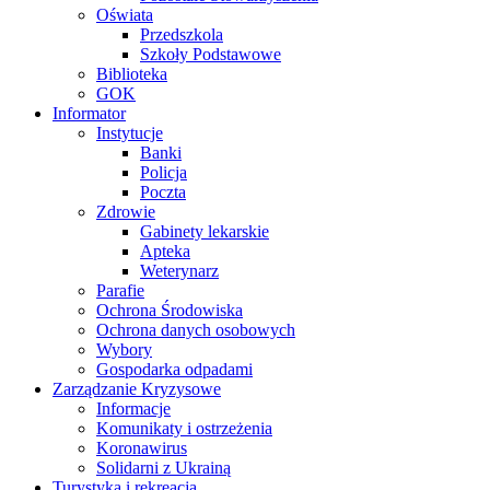
Oświata
Przedszkola
Szkoły Podstawowe
Biblioteka
GOK
Informator
Instytucje
Banki
Policja
Poczta
Zdrowie
Gabinety lekarskie
Apteka
Weterynarz
Parafie
Ochrona Środowiska
Ochrona danych osobowych
Wybory
Gospodarka odpadami
Zarządzanie Kryzysowe
Informacje
Komunikaty i ostrzeżenia
Koronawirus
Solidarni z Ukrainą
Turystyka i rekreacja