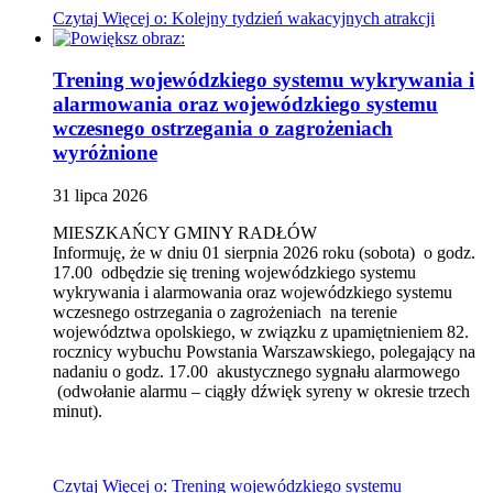
Czytaj
Więcej
o: Kolejny tydzień wakacyjnych atrakcji
Trening wojewódzkiego systemu wykrywania i
alarmowania oraz wojewódzkiego systemu
wczesnego ostrzegania o zagrożeniach
wyróżnione
31
lipca
2026
MIESZKAŃCY GMINY RADŁÓW
Informuję, że w dniu 01 sierpnia 2026 roku (sobota) o godz.
17.00 odbędzie się trening wojewódzkiego systemu
wykrywania i alarmowania oraz wojewódzkiego systemu
wczesnego ostrzegania o zagrożeniach na terenie
województwa opolskiego, w związku z upamiętnieniem 82.
rocznicy wybuchu Powstania Warszawskiego, polegający na
nadaniu o godz. 17.00 akustycznego sygnału alarmowego
(odwołanie alarmu – ciągły dźwięk syreny w okresie trzech
minut).
Czytaj
Więcej
o: Trening wojewódzkiego systemu