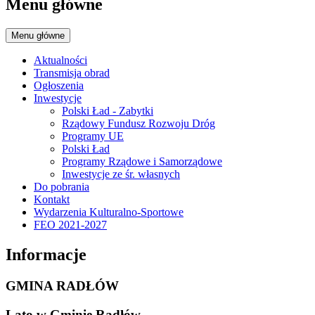
Menu główne
Menu główne
Aktualności
Transmisja obrad
Ogłoszenia
Inwestycje
Polski Ład - Zabytki
Rządowy Fundusz Rozwoju Dróg
Programy UE
Polski Ład
Programy Rządowe i Samorządowe
Inwestycje ze śr. własnych
Do pobrania
Kontakt
Wydarzenia Kulturalno-Sportowe
FEO 2021-2027
Informacje
GMINA RADŁÓW
Lato w Gminie Radłów