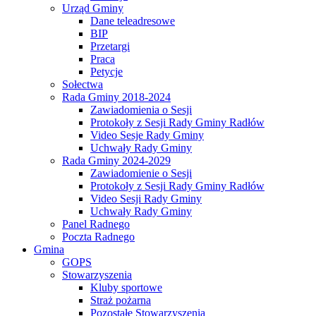
Urząd Gminy
Dane teleadresowe
BIP
Przetargi
Praca
Petycje
Sołectwa
Rada Gminy 2018-2024
Zawiadomienia o Sesji
Protokoły z Sesji Rady Gminy Radłów
Video Sesje Rady Gminy
Uchwały Rady Gminy
Rada Gminy 2024-2029
Zawiadomienie o Sesji
Protokoły z Sesji Rady Gminy Radłów
Video Sesji Rady Gminy
Uchwały Rady Gminy
Panel Radnego
Poczta Radnego
Gmina
GOPS
Stowarzyszenia
Kluby sportowe
Straż pożarna
Pozostałe Stowarzyszenia