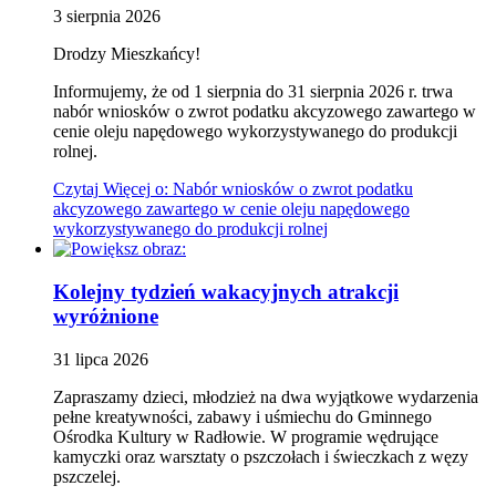
3
sierpnia
2026
Drodzy Mieszkańcy!
Informujemy, że od 1 sierpnia do 31 sierpnia 2026 r. trwa
nabór wniosków o zwrot podatku akcyzowego zawartego w
cenie oleju napędowego wykorzystywanego do produkcji
rolnej.
Czytaj
Więcej
o: Nabór wniosków o zwrot podatku
akcyzowego zawartego w cenie oleju napędowego
wykorzystywanego do produkcji rolnej
Kolejny tydzień wakacyjnych atrakcji
wyróżnione
31
lipca
2026
Zapraszamy dzieci, młodzież na dwa wyjątkowe wydarzenia
pełne kreatywności, zabawy i uśmiechu do Gminnego
Ośrodka Kultury w Radłowie. W programie wędrujące
kamyczki oraz warsztaty o pszczołach i świeczkach z węzy
pszczelej.