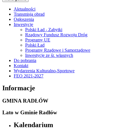
Aktualności
Transmisja obrad
Ogłoszenia
Inwestycje
Polski Ład - Zabytki
Rządowy Fundusz Rozwoju Dróg
Programy UE
Polski Ład
Programy Rządowe i Samorządowe
Inwestycje ze śr. własnych
Do pobrania
Kontakt
Wydarzenia Kulturalno-Sportowe
FEO 2021-2027
Informacje
GMINA RADŁÓW
Lato w Gminie Radłów
Kalendarium