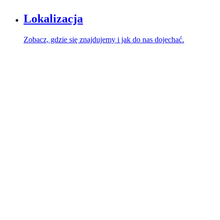
Lokalizacja
Zobacz, gdzie się znajdujemy i jak do nas dojechać.