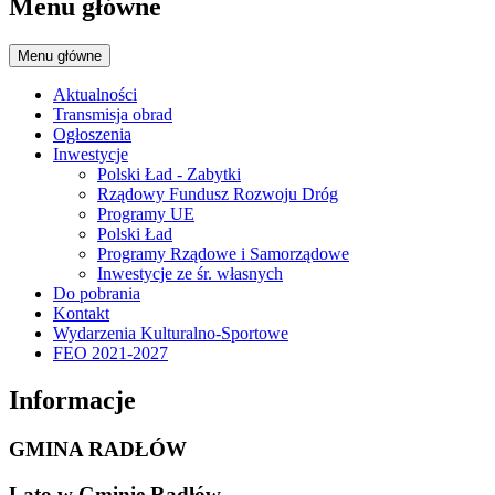
Menu główne
Menu główne
Aktualności
Transmisja obrad
Ogłoszenia
Inwestycje
Polski Ład - Zabytki
Rządowy Fundusz Rozwoju Dróg
Programy UE
Polski Ład
Programy Rządowe i Samorządowe
Inwestycje ze śr. własnych
Do pobrania
Kontakt
Wydarzenia Kulturalno-Sportowe
FEO 2021-2027
Informacje
GMINA RADŁÓW
Lato w Gminie Radłów