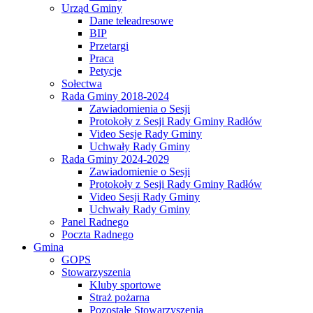
Urząd Gminy
Dane teleadresowe
BIP
Przetargi
Praca
Petycje
Sołectwa
Rada Gminy 2018-2024
Zawiadomienia o Sesji
Protokoły z Sesji Rady Gminy Radłów
Video Sesje Rady Gminy
Uchwały Rady Gminy
Rada Gminy 2024-2029
Zawiadomienie o Sesji
Protokoły z Sesji Rady Gminy Radłów
Video Sesji Rady Gminy
Uchwały Rady Gminy
Panel Radnego
Poczta Radnego
Gmina
GOPS
Stowarzyszenia
Kluby sportowe
Straż pożarna
Pozostałe Stowarzyszenia