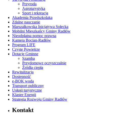
Przyroda
Agroturystyka
Sport i rekreacja
Akademia Przedszkolaka
Zdalne nauczanie
Marszałkowska Inicjatywa Sołecka
Mobilni Mieszkańcy Gminy Radłów
Nieodpłatna pomoc prawna
Kamera Bocian-Radłów
Program LIFE
Czyste Powietrze
Dotacje Gminne
Szamba
Przydomowe oczyszczalnie
Źródła ciepła
Rewitalizacja
Dostępność
e-BOK woda
Transport publiczny
Usługi turystyczne
Klaster Energii
Strategia Rozwoju Gminy Radłów
Kontakt