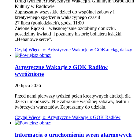
Drugi tydzień Artystycznych Wakacji z Gminnym Ośrodkiem
Kultury w Radłowie.
Zapraszamy wszystkie dzieci do wspólnej zabawy i
kreatywnego spędzenia wakacyjnego czasu!
27 lipca (poniedziałek), godz. 11:00
Zielone Rączki – własnoręcznie ozdobimy doniczki,
posadzimy kwiatki i poznamy historię bohatera książki
„Hebanowe serce”.
Czytaj
Więcej
o: Artystyczne Wakacje w GOK-u ciąg dalszy
Artystyczne Wakacje z GOK Radłów
wyróżnione
20
lipca
2026
Przed nami pierwszy tydzień pełen kreatywnych atrakcji dla
dzieci i młodzieży. Nie zabraknie wspólnej zabawy, teatru i
twórczych warsztatów. Zapraszamy do udziału.
Czytaj
Więcej
o: Artystyczne Wakacje z GOK Radłów
Informacja o uruchomieniu syren alarmowych