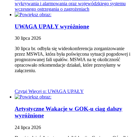
wykrywania i alarmowania oraz wojewódzkiego systemu
wczesnego ostrzegania o zagrożeniach
UWAGA UPAŁY
wyróżnione
30
lipca
2026
30 lipca br. odbyła się wideokonferencja zorganizowanie
przez MSWIA, która była poświęcona sytuacji pogodowej i
prognozowanej fali upałów. MSWiA na tę okoliczność
opracowało rekomendacje działań, które przesyłamy w
załączeniu.
Czytaj
Więcej
o: UWAGA UPAŁY
Artystyczne Wakacje w GOK-u ciąg dalszy
wyróżnione
24
lipca
2026