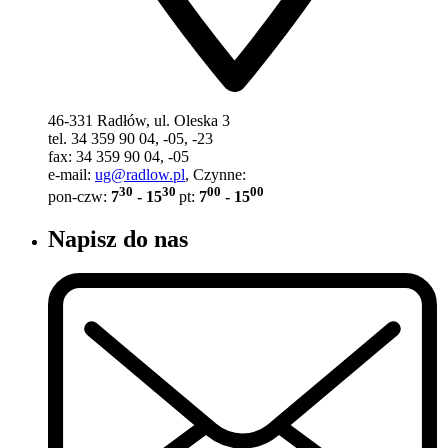
46-331 Radłów, ul. Oleska 3
tel. 34 359 90 04, -05, -23
fax: 34 359 90 04, -05
e-mail:
ug@radlow.pl
, Czynne:
30
30
00
00
pon-czw:
7
- 15
pt:
7
- 15
Napisz do nas