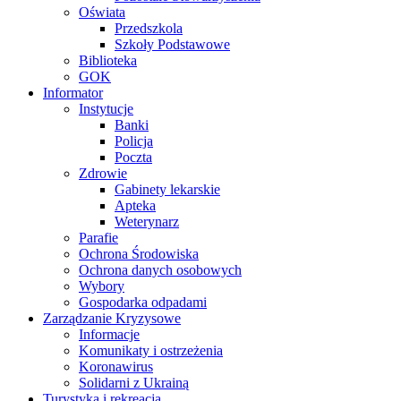
Oświata
Przedszkola
Szkoły Podstawowe
Biblioteka
GOK
Informator
Instytucje
Banki
Policja
Poczta
Zdrowie
Gabinety lekarskie
Apteka
Weterynarz
Parafie
Ochrona Środowiska
Ochrona danych osobowych
Wybory
Gospodarka odpadami
Zarządzanie Kryzysowe
Informacje
Komunikaty i ostrzeżenia
Koronawirus
Solidarni z Ukrainą
Turystyka i rekreacja