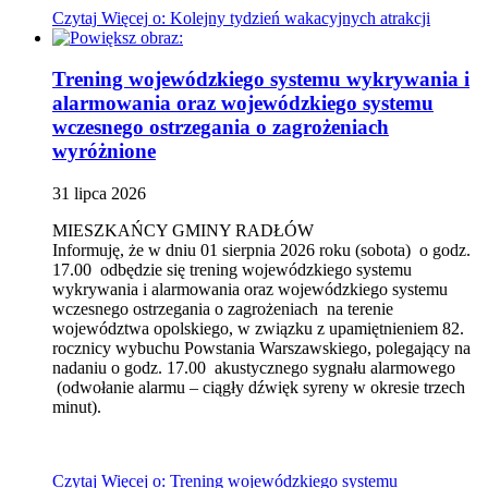
Czytaj
Więcej
o: Kolejny tydzień wakacyjnych atrakcji
Trening wojewódzkiego systemu wykrywania i
alarmowania oraz wojewódzkiego systemu
wczesnego ostrzegania o zagrożeniach
wyróżnione
31
lipca
2026
MIESZKAŃCY GMINY RADŁÓW
Informuję, że w dniu 01 sierpnia 2026 roku (sobota) o godz.
17.00 odbędzie się trening wojewódzkiego systemu
wykrywania i alarmowania oraz wojewódzkiego systemu
wczesnego ostrzegania o zagrożeniach na terenie
województwa opolskiego, w związku z upamiętnieniem 82.
rocznicy wybuchu Powstania Warszawskiego, polegający na
nadaniu o godz. 17.00 akustycznego sygnału alarmowego
(odwołanie alarmu – ciągły dźwięk syreny w okresie trzech
minut).
Czytaj
Więcej
o: Trening wojewódzkiego systemu