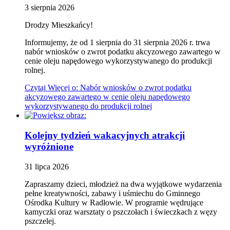
3
sierpnia
2026
Drodzy Mieszkańcy!
Informujemy, że od 1 sierpnia do 31 sierpnia 2026 r. trwa
nabór wniosków o zwrot podatku akcyzowego zawartego w
cenie oleju napędowego wykorzystywanego do produkcji
rolnej.
Czytaj
Więcej
o: Nabór wniosków o zwrot podatku
akcyzowego zawartego w cenie oleju napędowego
wykorzystywanego do produkcji rolnej
Kolejny tydzień wakacyjnych atrakcji
wyróżnione
31
lipca
2026
Zapraszamy dzieci, młodzież na dwa wyjątkowe wydarzenia
pełne kreatywności, zabawy i uśmiechu do Gminnego
Ośrodka Kultury w Radłowie. W programie wędrujące
kamyczki oraz warsztaty o pszczołach i świeczkach z węzy
pszczelej.