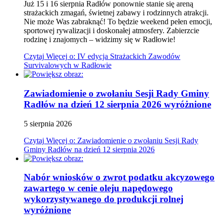
Już 15 i 16 sierpnia Radłów ponownie stanie się areną
strażackich zmagań, świetnej zabawy i rodzinnych atrakcji.
Nie może Was zabraknąć! To będzie weekend pełen emocji,
sportowej rywalizacji i doskonałej atmosfery. Zabierzcie
rodzinę i znajomych – widzimy się w Radłowie!
Czytaj
Więcej
o: IV edycja Strażackich Zawodów
Survivalowych w Radłowie
Zawiadomienie o zwołaniu Sesji Rady Gminy
Radłów na dzień 12 sierpnia 2026
wyróżnione
5
sierpnia
2026
Czytaj
Więcej
o: Zawiadomienie o zwołaniu Sesji Rady
Gminy Radłów na dzień 12 sierpnia 2026
Nabór wniosków o zwrot podatku akcyzowego
zawartego w cenie oleju napędowego
wykorzystywanego do produkcji rolnej
wyróżnione