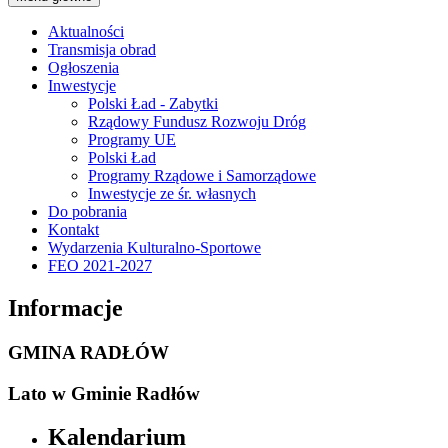
Aktualności
Transmisja obrad
Ogłoszenia
Inwestycje
Polski Ład - Zabytki
Rządowy Fundusz Rozwoju Dróg
Programy UE
Polski Ład
Programy Rządowe i Samorządowe
Inwestycje ze śr. własnych
Do pobrania
Kontakt
Wydarzenia Kulturalno-Sportowe
FEO 2021-2027
Informacje
GMINA RADŁÓW
Lato w Gminie Radłów
Kalendarium