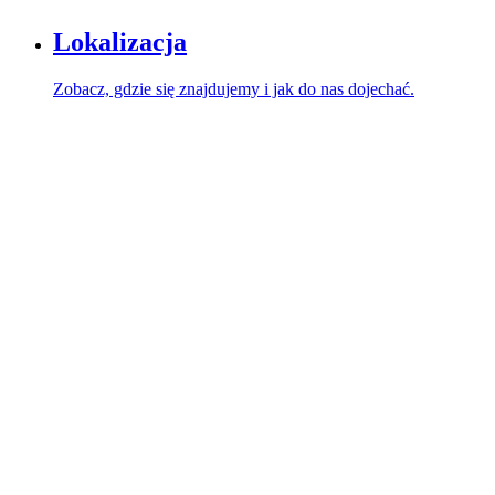
Lokalizacja
Zobacz, gdzie się znajdujemy i jak do nas dojechać.