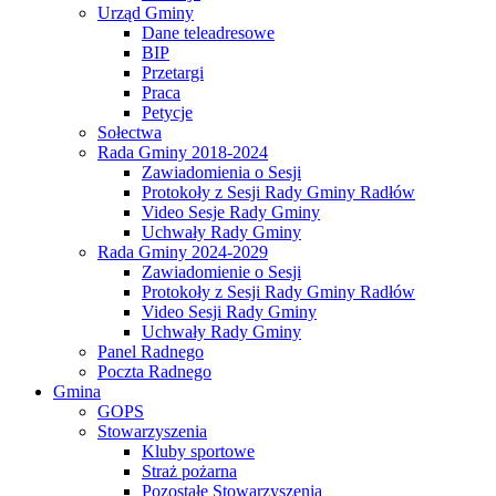
Urząd Gminy
Dane teleadresowe
BIP
Przetargi
Praca
Petycje
Sołectwa
Rada Gminy 2018-2024
Zawiadomienia o Sesji
Protokoły z Sesji Rady Gminy Radłów
Video Sesje Rady Gminy
Uchwały Rady Gminy
Rada Gminy 2024-2029
Zawiadomienie o Sesji
Protokoły z Sesji Rady Gminy Radłów
Video Sesji Rady Gminy
Uchwały Rady Gminy
Panel Radnego
Poczta Radnego
Gmina
GOPS
Stowarzyszenia
Kluby sportowe
Straż pożarna
Pozostałe Stowarzyszenia