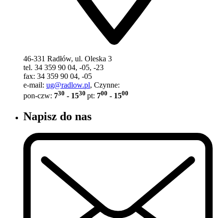
46-331 Radłów, ul. Oleska 3
tel. 34 359 90 04, -05, -23
fax: 34 359 90 04, -05
e-mail:
ug@radlow.pl
, Czynne:
30
30
00
00
pon-czw:
7
- 15
pt:
7
- 15
Napisz do nas