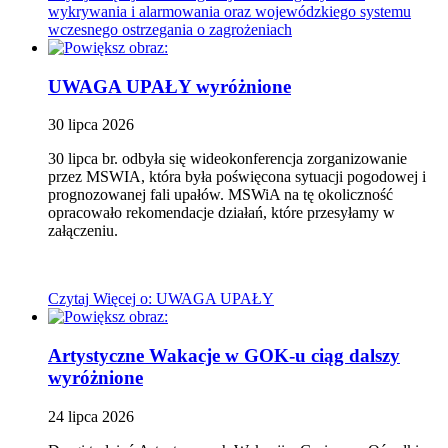
wykrywania i alarmowania oraz wojewódzkiego systemu
wczesnego ostrzegania o zagrożeniach
UWAGA UPAŁY
wyróżnione
30
lipca
2026
30 lipca br. odbyła się wideokonferencja zorganizowanie
przez MSWIA, która była poświęcona sytuacji pogodowej i
prognozowanej fali upałów. MSWiA na tę okoliczność
opracowało rekomendacje działań, które przesyłamy w
załączeniu.
Czytaj
Więcej
o: UWAGA UPAŁY
Artystyczne Wakacje w GOK-u ciąg dalszy
wyróżnione
24
lipca
2026