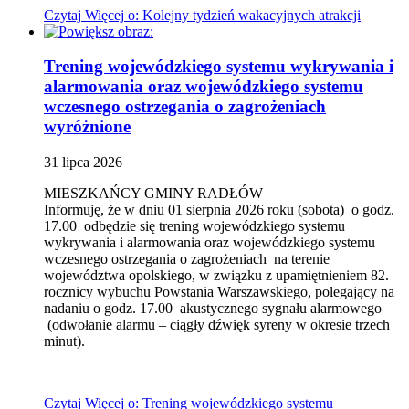
Czytaj
Więcej
o: Kolejny tydzień wakacyjnych atrakcji
Trening wojewódzkiego systemu wykrywania i
alarmowania oraz wojewódzkiego systemu
wczesnego ostrzegania o zagrożeniach
wyróżnione
31
lipca
2026
MIESZKAŃCY GMINY RADŁÓW
Informuję, że w dniu 01 sierpnia 2026 roku (sobota) o godz.
17.00 odbędzie się trening wojewódzkiego systemu
wykrywania i alarmowania oraz wojewódzkiego systemu
wczesnego ostrzegania o zagrożeniach na terenie
województwa opolskiego, w związku z upamiętnieniem 82.
rocznicy wybuchu Powstania Warszawskiego, polegający na
nadaniu o godz. 17.00 akustycznego sygnału alarmowego
(odwołanie alarmu – ciągły dźwięk syreny w okresie trzech
minut).
Czytaj
Więcej
o: Trening wojewódzkiego systemu