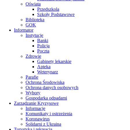
Oświata
Przedszkola
Szkoły Podstawowe
Biblioteka
GOK
Informator
Instytucje
Banki
Policja
Poczta
Zdrowie
Gabinety lekarskie
Apteka
Weterynarz
Parafie
Ochrona Środowiska
Ochrona danych osobowych
Wybory
Gospodarka odpadami
Zarządzanie Kryzysowe
Informacje
Komunikaty i ostrzeżenia
Koronawirus
Solidarni z Ukrainą
Turystyka i rekreacja