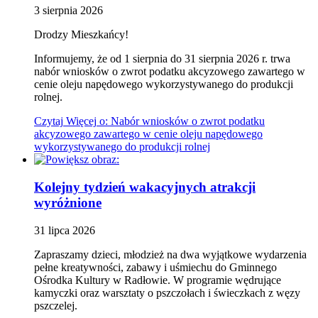
3
sierpnia
2026
Drodzy Mieszkańcy!
Informujemy, że od 1 sierpnia do 31 sierpnia 2026 r. trwa
nabór wniosków o zwrot podatku akcyzowego zawartego w
cenie oleju napędowego wykorzystywanego do produkcji
rolnej.
Czytaj
Więcej
o: Nabór wniosków o zwrot podatku
akcyzowego zawartego w cenie oleju napędowego
wykorzystywanego do produkcji rolnej
Kolejny tydzień wakacyjnych atrakcji
wyróżnione
31
lipca
2026
Zapraszamy dzieci, młodzież na dwa wyjątkowe wydarzenia
pełne kreatywności, zabawy i uśmiechu do Gminnego
Ośrodka Kultury w Radłowie. W programie wędrujące
kamyczki oraz warsztaty o pszczołach i świeczkach z węzy
pszczelej.