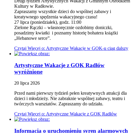
Drugi tydzień Artystycznych Wakacji z Gminnym Ośrodkiem
Kultury w Radłowie.
Zapraszamy wszystkie dzieci do wspólnej zabawy i
kreatywnego spędzenia wakacyjnego czasu!
27 lipca (poniedziałek), godz. 11:00
Zielone Rączki – własnoręcznie ozdobimy doniczki,
posadzimy kwiatki i poznamy historię bohatera książki
„Hebanowe serce”.
Czytaj
Więcej
o: Artystyczne Wakacje w GOK-u ciąg dalszy
Artystyczne Wakacje z GOK Radłów
wyróżnione
20
lipca
2026
Przed nami pierwszy tydzień pełen kreatywnych atrakcji dla
dzieci i młodzieży. Nie zabraknie wspólnej zabawy, teatru i
twórczych warsztatów. Zapraszamy do udziału.
Czytaj
Więcej
o: Artystyczne Wakacje z GOK Radłów
Informacja o uruchomieniu syren alarmowych