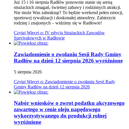
Już 15 i 16 sierpnia Radłów ponownie stanie się areną
strażackich zmagań, świetnej zabawy i rodzinnych atrakcji.
Nie może Was zabraknąć! To będzie weekend pełen emocji,
sportowej rywalizacji i doskonałej atmosfery. Zabierzcie
rodzinę i znajomych – widzimy się w Radłowie!
Czytaj
Więcej
o: IV edycja Strażackich Zawodów
Survivalowych w Radłowie
Zawiadomienie o zwołaniu Sesji Rady Gminy
Radłów na dzień 12 sierpnia 2026
wyróżnione
5
sierpnia
2026
Czytaj
Więcej
o: Zawiadomienie o zwołaniu Sesji Rady
Gminy Radłów na dzień 12 sierpnia 2026
Nabór wniosków o zwrot podatku akcyzowego
zawartego w cenie oleju napędowego
wykorzystywanego do produkcji rolnej
wyróżnione