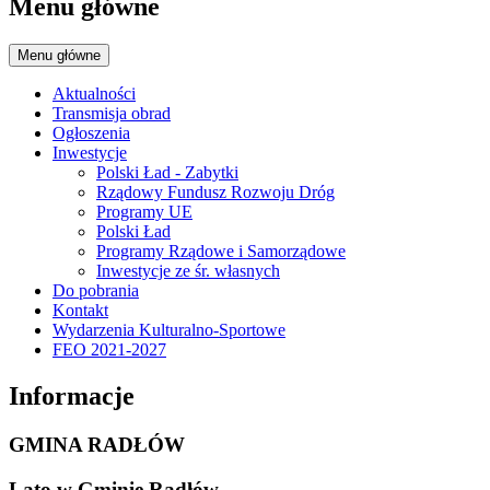
Menu główne
Menu główne
Aktualności
Transmisja obrad
Ogłoszenia
Inwestycje
Polski Ład - Zabytki
Rządowy Fundusz Rozwoju Dróg
Programy UE
Polski Ład
Programy Rządowe i Samorządowe
Inwestycje ze śr. własnych
Do pobrania
Kontakt
Wydarzenia Kulturalno-Sportowe
FEO 2021-2027
Informacje
GMINA RADŁÓW
Lato w Gminie Radłów