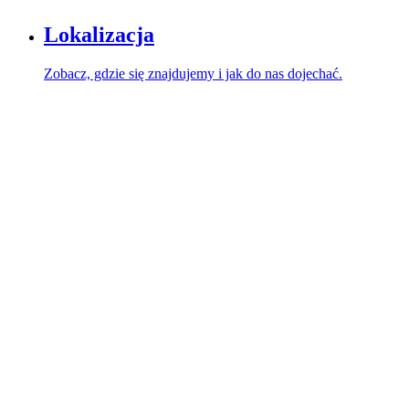
Lokalizacja
Zobacz, gdzie się znajdujemy i jak do nas dojechać.